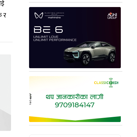
आई
क र