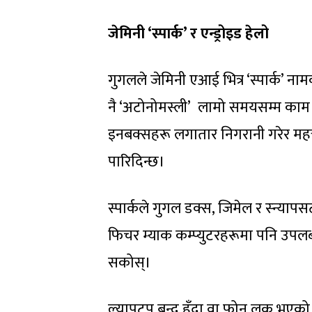
जेमिनी ‘स्पार्क’ र एन्ड्रोइड हेलो
गुगलले जेमिनी एआई भित्र ‘स्पार्क’ न
नै ‘अटोनोमस्ली’ लामो समयसम्म काम गर्
इनबक्सहरू लगातार निगरानी गरेर महत्त्
पारिदिन्छ।
स्पार्कले गुगल डक्स, जिमेल र स्न्या
फिचर म्याक कम्प्युटरहरूमा पनि उप
सकोस्।
ल्यापटप बन्द हुँदा वा फोन लक भएको अ