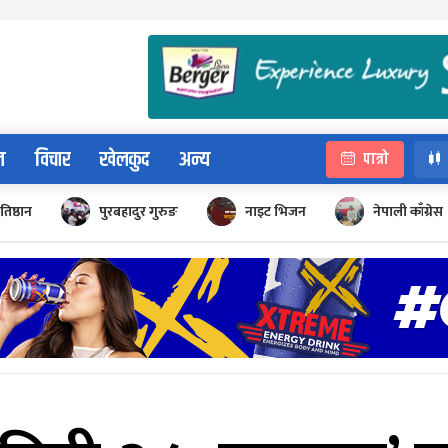
न
विचार
खेलकुद
अन्य
पात्रो
रतिष्ठान
पुरबहादुर गुरुङ
नाइट भिजन
नेपाली काँग्रेस