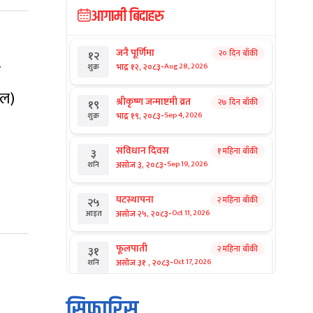
आगामी बिदाहरु
जनै पूर्णिमा
२० दिन बाँकी
१२
-
ो
भाद्र १२, २०८३
Aug 28, 2026
शुक्र
नल)
श्रीकृष्ण जन्माष्टमी व्रत
२७ दिन बाँकी
१९
-
भाद्र १९, २०८३
Sep 4, 2026
शुक्र
संविधान दिवस
१ महिना बाँकी
३
-
असोज ३, २०८३
Sep 19, 2026
शनि
घटस्थापना
२ महिना बाँकी
२५
-
असोज २५, २०८३
Oct 11, 2026
आइत
फूलपाती
२ महिना बाँकी
३१
-
असोज ३१ , २०८३
Oct 17, 2026
शनि
कार्तिक सङ्क्रान्ति
२ महिना बाँकी
१
सिफारिस
-
कार्तिक १, २०८३
Oct 18, 2026
आइत