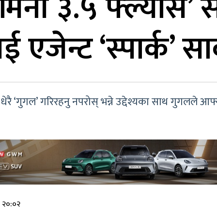
जेमिनी ३.५ फ्ल्यास’
 एजेन्ट ‘स्पार्क’ स
धेरै ‘गुगल’ गरिरहनु नपरोस् भन्ने उद्देश्यका साथ गुगलले आफ
े २०:०२