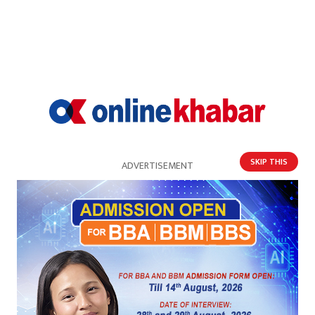
बस्नुपर्ने र सो क्रममा अन्य समयमा गाउन नहुने मुन्धुम वा
भक्ति गाउने चलन रहेको छ । बराहक्षेत्रबाट कात्तिक
पूर्णिमाको बिहान घर फर्केपछि भोलिपल्ट घरघरमा पितृ पूजा
सम्पन्न हर्कबढाइ गर्ने चलन छ । जेठो सन्तान जन्मिएको र
नयाँ घर निर्माण गरिएको परिवारमा हर्षोल्लासपूर्वक भोज
आयोजना गरी नाचगान गर्ने परम्परा रहिआएको किराँत
SKIP THIS
आठपहरिया समाज धनकुटा नगर अध्यक्ष सचेता
ADVERTISEMENT
आठपहरियाले बताइन् ।
कात्तिक पूर्णिमाअघि करिब एक हप्तादेखि सुरु हुने वाडाङ्मेट
पर्व औंसीसम्म मनाइन्छ । यस पर्वमा विभिन्न परिकारको स्वाद
लिँदै ढोल, मारुनी, डल्लो नाच प्रदर्शन गर्ने र पैसाको माला
दान गर्ने चलन छ । पैसाको माला दान गर्दा मनोकामना पूरा