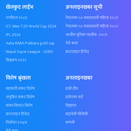
खेलकुद लाईभ
अनलाइनखबर सूची
एनपीएल २०८१
नेपालका ५० प्रभावशाली महिला २०८१
ICC Men T20 World Cup 2024
नेपालका ५० प्रभावशाली महिला २०८०
IPL 2024
चालीस मुनिका चालीस- २०८१
Aaha RARA Pokhara gold cup
मेरो कथा
Nepal Super League - 2080
फ्रन्टलाइन हिरोज्
विश्वकप २०२२
विशेष श्रृंखला
अनलाइनखबर
सहकारी संकट विशेष
हाम्रो टीम
लगुबित्त संकट विशेष
प्रयोगका सर्त
संसद विघटन विशेष
विज्ञापन
फ्रन्टलाइन हिरोज्
प्राइभेसी पोलिसी
निर्वाचन २०७४
सम्पर्क
मेरो कथा