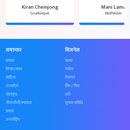
Kiran Chemjong
Mani Lama
Goalkeeper
Midfielder
समाचार
विजनेस
समाज
बजार
विचार/ब्लग
पर्यटन
साहित्य
रोजगार
अन्तर्वार्ता
बैँक / वित्त
खेलकुद़़
अटो
जीवनशैली/स्वास्थ्य
सूचना-प्रविधि
प्रवास
अन्तर्राष्ट्रिय