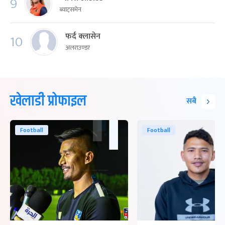
9
ब्याट्समेन
फर्द क्लासेन
10
अलराउण्डर
खेलाडी प्रोफाइल
सबै
Football
Football