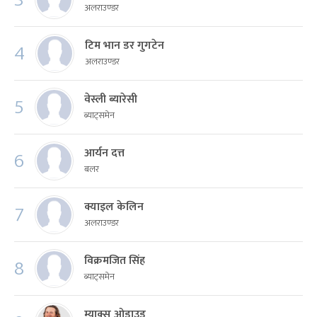
अलराउण्डर
टिम भान डर गुगटेन
4
अलराउण्डर
वेस्ली ब्यारेसी
5
ब्याट्समेन
आर्यन दत्त
6
बलर
क्याइल केलिन
7
अलराउण्डर
विक्रमजित सिंह
8
ब्याट्समेन
म्याक्स ओडाउड