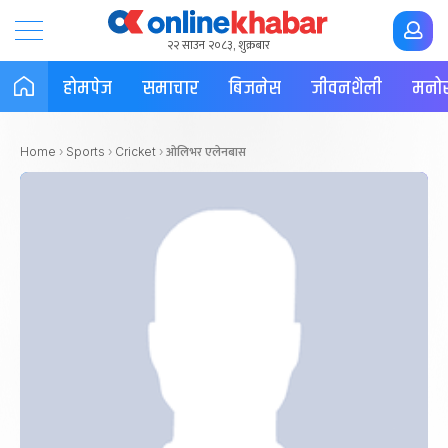
२२ साउन २०८३, शुक्रबार
होमपेज
समाचार
बिजनेस
जीवनशैली
मनोर
ओलिभर एलेनबास
Home
›
Sports
›
Cricket
›