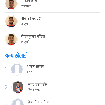
सन्दीप जोरा
ब्याट्समेन
दीपेन्द्र सिंह ऐरी
ब्याट्समेन
रोहितकुमार पौडेल
ब्याट्समेन
अन्य खेलाडी
शरिज अहमद
1
बलर
स्कट एडवार्ड्स
2
विकेट किपर
तेजा निडामानिरु
3