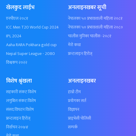
खेलकुद लाईभ
अनलाइनखबर सूची
एनपीएल २०८१
नेपालका ५० प्रभावशाली महिला २०८१
ICC Men T20 World Cup 2024
नेपालका ५० प्रभावशाली महिला २०८०
IPL 2024
चालीस मुनिका चालीस- २०८१
Aaha RARA Pokhara gold cup
मेरो कथा
Nepal Super League - 2080
फ्रन्टलाइन हिरोज्
विश्वकप २०२२
विशेष श्रृंखला
अनलाइनखबर
सहकारी संकट विशेष
हाम्रो टीम
लगुबित्त संकट विशेष
प्रयोगका सर्त
संसद विघटन विशेष
विज्ञापन
फ्रन्टलाइन हिरोज्
प्राइभेसी पोलिसी
निर्वाचन २०७४
सम्पर्क
मेरो कथा