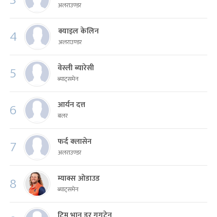
अलराउण्डर
क्याइल केलिन
4
अलराउण्डर
वेस्ली ब्यारेसी
5
ब्याट्समेन
आर्यन दत्त
6
बलर
फर्द क्लासेन
7
अलराउण्डर
म्याक्स ओडाउड
8
ब्याट्समेन
टिम भान डर गुगटेन