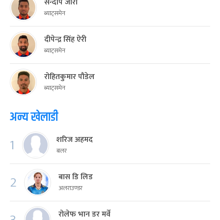
सन्दीप जोरा
ब्याट्समेन
दीपेन्द्र सिंह ऐरी
ब्याट्समेन
रोहितकुमार पौडेल
ब्याट्समेन
अन्य खेलाडी
शरिज अहमद
1
बलर
बास डि लिड
2
अलराउण्डर
रोलेफ भान डर मर्वे
3