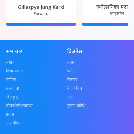
Gillespye Jung Karki
ज्योत्सनिका मरासि
Forward
ब्याट्समेन
समाचार
विजनेस
समाज
बजार
विचार/ब्लग
पर्यटन
साहित्य
रोजगार
अन्तर्वार्ता
बैँक / वित्त
खेलकुद़़
अटो
जीवनशैली/स्वास्थ्य
सूचना-प्रविधि
प्रवास
अन्तर्राष्ट्रिय