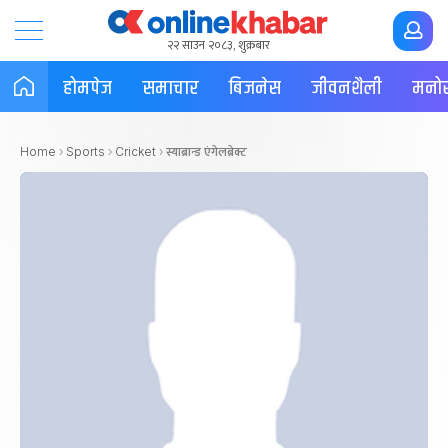
२२ साउन २०८३, शुक्रबार
होमपेज
समाचार
बिजनेस
जीवनशैली
मनोर
स्याब्रान्ड एंगेलब्रेक्ट
Home
›
Sports
›
Cricket
›