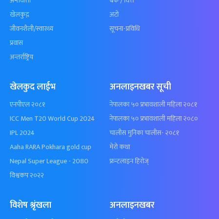
अन्तर्वार्ता
बैँक / वित्त
खेलकुद़़
अटो
जीवनशैली/स्वास्थ्य
सूचना-प्रविधि
प्रवास
अन्तर्राष्ट्रिय
खेलकुद लाईभ
अनलाइनखबर सूची
एनपीएल २०८१
नेपालका ५० प्रभावशाली महिला २०८१
ICC Men T20 World Cup 2024
नेपालका ५० प्रभावशाली महिला २०८०
IPL 2024
चालीस मुनिका चालीस- २०८१
Aaha RARA Pokhara gold cup
मेरो कथा
Nepal Super League - 2080
फ्रन्टलाइन हिरोज्
विश्वकप २०२२
विशेष श्रृंखला
अनलाइनखबर