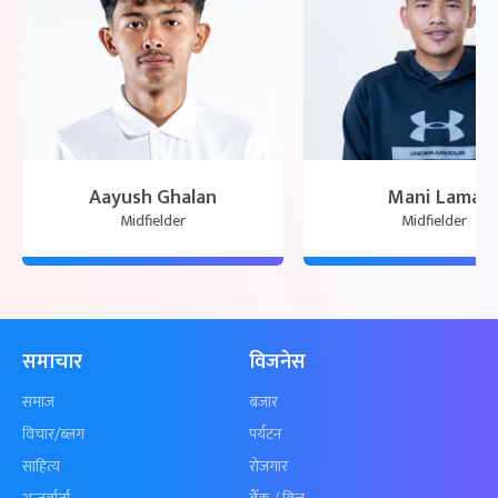
Aayush Ghalan
Mani Lama
Midfielder
Midfielder
समाचार
विजनेस
समाज
बजार
विचार/ब्लग
पर्यटन
साहित्य
रोजगार