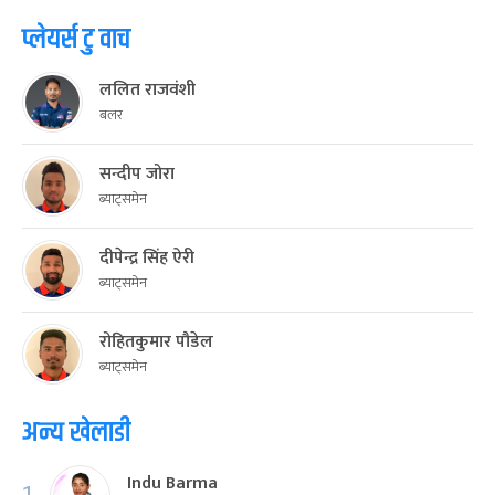
प्लेयर्स टु वाच
ललित राजवंशी
बलर
सन्दीप जोरा
ब्याट्समेन
दीपेन्द्र सिंह ऐरी
ब्याट्समेन
रोहितकुमार पौडेल
ब्याट्समेन
अन्य खेलाडी
Indu Barma