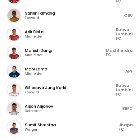
FC
Samir Tamang
CBU
Forward
Butwal
Arik Bista
Lumbini
Midfielder
FC
Manish Dangi
Machhindra
FC
Midfielder
Mani Lama
APF
Midfielder
Butwal
Gillespye Jung Karki
Lumbini
Forward
FC
Alijon Alijonov
BBFC
Defender
Sumit Shrestha
Jhapa
FC
Winger