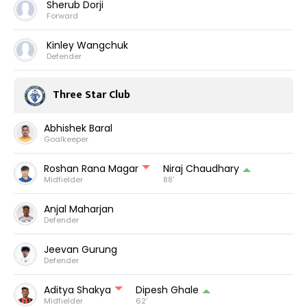
Sherub Dorji
Forward
Kinley Wangchuk
Defender
Three Star Club
Abhishek Baral
Goalkeeper
Roshan Rana Magar
Niraj Chaudhary
88'
Midfielder
Anjal Maharjan
Defender
Jeevan Gurung
Defender
Aditya Shakya
Dipesh Ghale
62'
Midfielder