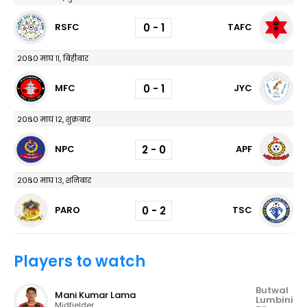
0 - 1
RSFC
TAFC
२०८० माघ ११, बिहीबार
0 - 1
MFC
JYC
२०८० माघ १२, शुक्रबार
2 - 0
NPC
APF
२०८० माघ १३, शनिबार
0 - 2
PARO
TSC
Players to watch
Butwal
Mani Kumar Lama
Lumbini
Midfielder