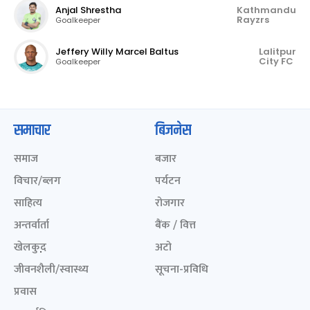
Anjal Shrestha
Kathmandu
Rayzrs
Goalkeeper
Jeffery Willy Marcel Baltus
Lalitpur
City FC
Goalkeeper
समाचार
बिजनेस
समाज
बजार
विचार/ब्लग
पर्यटन
साहित्य
रोजगार
अन्तर्वार्ता
बैंक / वित्त
खेलकुद़़
अटो
जीवनशैली/स्वास्थ्य
सूचना-प्रविधि
प्रवास