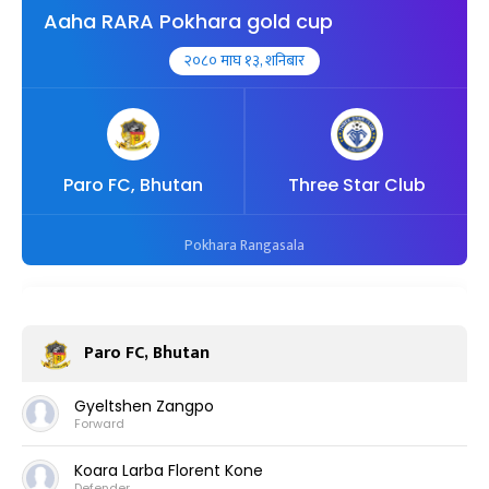
Aaha RARA Pokhara gold cup
२०८० माघ १३, शनिबार
Paro FC, Bhutan
Three Star Club
Pokhara Rangasala
Paro FC, Bhutan
Gyeltshen Zangpo
Forward
Koara Larba Florent Kone
Defender