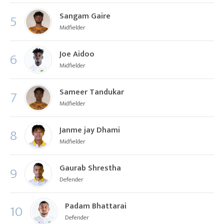
Sangam Gaire
5
Midfielder
Joe Aidoo
6
Midfielder
Sameer Tandukar
7
Midfielder
Janme jay Dhami
8
Midfielder
Gaurab Shrestha
9
Defender
Padam Bhattarai
10
Defender