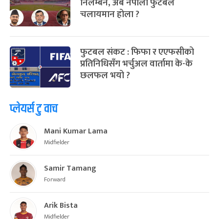
निलम्बन, अब नेपाली फुटबल
चलायमान होला ?
फुटबल संकट : फिफा र एएफसीको
प्रतिनिधिसँग भर्चुअल वार्तामा के-के
छलफल भयो ?
प्लेयर्स टु वाच
Mani Kumar Lama
Midfielder
Samir Tamang
Forward
Arik Bista
Midfielder