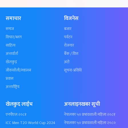
समाचार
विजनेस
समाज
बजार
विचार/ब्लग
पर्यटन
साहित्य
रोजगार
अन्तर्वार्ता
बैँक / वित्त
खेलकुद़़
अटो
जीवनशैली/स्वास्थ्य
सूचना-प्रविधि
प्रवास
अन्तर्राष्ट्रिय
खेलकुद लाईभ
अनलाइनखबर सूची
एनपीएल २०८१
नेपालका ५० प्रभावशाली महिला २०८१
ICC Men T20 World Cup 2024
नेपालका ५० प्रभावशाली महिला २०८०