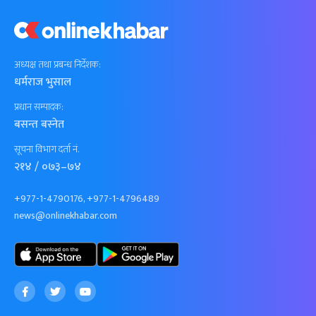
अध्यक्ष तथा प्रबन्ध निर्देशक:
धर्मराज भुसाल
प्रधान सम्पादक:
बसन्त बस्नेत
सूचना विभाग दर्ता नं.
२१४ / ०७३–७४
+977-1-4790176, +977-1-4796489
news@onlinekhabar.com