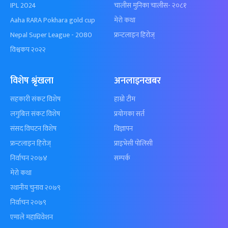
IPL 2024
चालीस मुनिका चालीस- २०८१
Aaha RARA Pokhara gold cup
मेरो कथा
Nepal Super League - 2080
फ्रन्टलाइन हिरोज्
विश्वकप २०२२
विशेष श्रृंखला
अनलाइनखबर
सहकारी संकट विशेष
हाम्रो टीम
लगुबित्त संकट विशेष
प्रयोगका सर्त
संसद विघटन विशेष
विज्ञापन
फ्रन्टलाइन हिरोज्
प्राइभेसी पोलिसी
निर्वाचन २०७४
सम्पर्क
मेरो कथा
स्थानीय चुनाव २०७९
निर्वाचन २०७९
एमाले महाधिवेशन