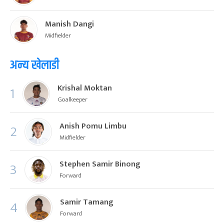
Manish Dangi
Midfielder
अन्य खेलाडी
Krishal Moktan
1
Goalkeeper
Anish Pomu Limbu
2
Midfielder
Stephen Samir Binong
3
Forward
Samir Tamang
4
Forward