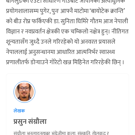
बागलुङको एउटा साधारण गाउँबाट जापानको अत्याधुनिक
प्रयोगशालासम्म पुगेर, पुनः आफ्नै माटोमा ‘बायोटेक क्रान्ति’
को बीउ रोप्न फर्किएकी डा. सुनिता घिमिरे गौतम आज नेपाली
विज्ञान र नवप्रवर्तन क्षेत्रकी एक चम्किलो नक्षेत्र हुन्। नीतिगत
शून्यतासँग जुध्दै उनले गरिरहेको यो अनवरत प्रयासले
नेपाललाई अनुसन्धानमा आधारित आत्मनिर्भर स्वास्थ्य
प्रणालीतर्फ डोर्‍याउने गोरेटो खन्न मिहिनेत गरिरहेकी छिन् ।
लेखक
प्रसुन संग्रौला
संग्रौला अनलाइनखबर अंग्रेजीमा कला, संस्कृति, खेलकुद र