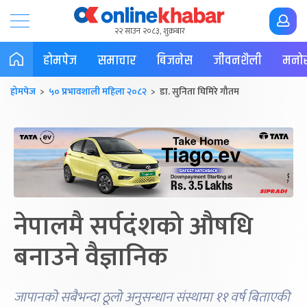
२२ साउन २०८३, शुक्रबार
होमपेज
समाचार
बिजनेस
जीवनशैली
मनोर
होमपेज
>
५० प्रभावशाली महिला २०८२
> डा. सुनिता घिमिरे गौतम
नेपालमै सर्पदंशको औषधि
बनाउने वैज्ञानिक
जापानको सबैभन्दा ठूलो अनुसन्धान संस्थामा ११ वर्ष बिताएकी