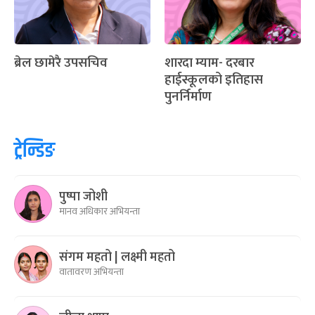
ब्रेल छामेरै उपसचिव
शारदा म्याम- दरबार
हाईस्कूलको इतिहास
पुनर्निर्माण
ट्रेन्डिङ
पुष्पा जोशी
मानव अधिकार अभियन्ता
संगम महतो | लक्ष्मी महतो
वातावरण अभियन्ता