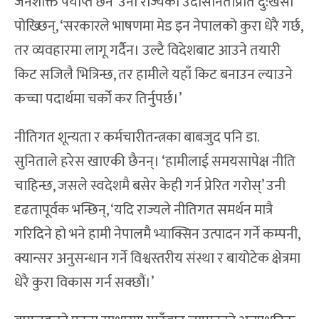
जनशक्ति पर्याप्त छैन’ उनी राज्यको उदासीनताप्रति दु:खेसो
पोख्छिन्, ‘सरकारले भाषणमा मेड इन नेपालको कुरा धेरै गर्छ,
तर व्यवहारमा लागू गर्दैन। उल्टै विदेशबाट आउने तयारी
किट सजिलै भित्रिन्छ, तर हामीले यहाँ किट बनाउन ल्याउने
कच्चा पदार्थमा चर्को कर तिर्नुपर्छ।’
नीतिगत शून्यता र कर्मचारीतन्त्रका बाबजुद पनि डा.
सुनिताले हरेस खाएकी छैनन्। ‘हामीलाई समयसापेक्ष नीति
चाहिन्छ, जसले स्वदेशमै बसेर केही गर्न प्रेरित गरोस्’ उनी
दृढतापूर्वक भन्छिन्, ‘यदि राज्यले नीतिगत समर्थन मात्रै
गरिदिने हो भने हामी नेपालमै भ्याक्सिन उत्पादन गर्ने कम्पनी,
क्यान्सर अनुसन्धान गर्ने विश्वस्तरीय संस्था र बायोटेक क्षेत्रमा
धेरै कुरा विकास गर्न सक्छौं।’