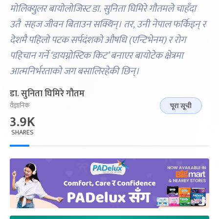
मोलिक्युलर बायोलोजिस्ट डा. सुनिता घिमिरे गौतमले चाहँदा
उतै सहज जीवन बिताउन सक्थिन्। तर, उनी नेपाल फर्किइन् र
देशमै पहिलो पटक सर्पदंशको औषधि (एन्टिभेनम) र रोग
पहिचान गर्ने ‘डायग्नोस्टिक किट’ बनाएर बायोटेक क्षेत्रमा
आत्मनिर्भरताको जग बसालिरहेकी छिन्।
डा. सुनिता घिमिरे गौतम
वैज्ञानिक
पूरा सूची
3.9K
SHARES