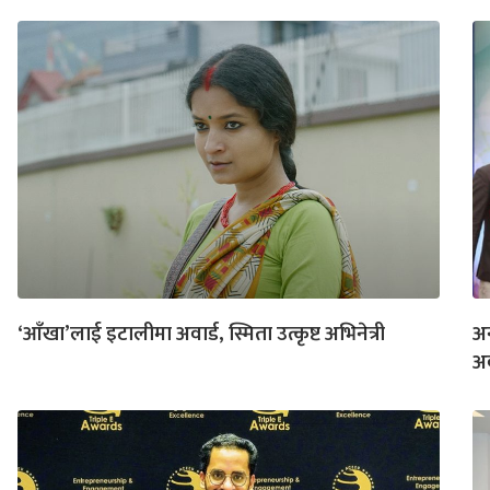
‘आँखा’लाई इटालीमा अवार्ड, स्मिता उत्कृष्ट अभिनेत्री
अ
अव