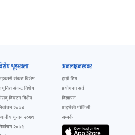
विशेष शृङ्खला
अनलाइनखबर
सहकारी संकट विशेष
हाम्रो टिम
लघुवित्त संकट विशेष
प्रयोगका सर्त
संसद् विघटन विशेष
विज्ञापन
निर्वाचन २०७४
प्राइभेसी पोलिसी
स्थानीय चुनाव २०७९
सम्पर्क
निर्वाचन २०७९