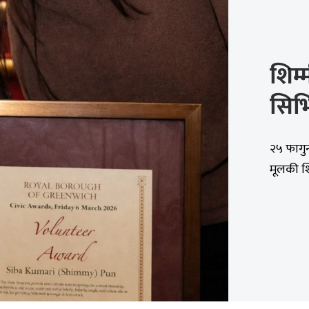
शिम्
सिभ
२५ फागु
मूलकी शिम