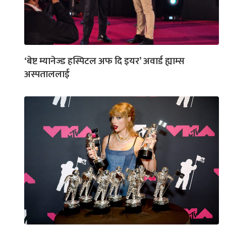
‘बेष्ट म्यानेज्ड हस्पिटल अफ दि इयर’ अवार्ड ह्याम्स
अस्पताललाई