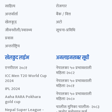
साहित्य
रोजगार
अन्तर्वार्ता
बैंक / वित्त
खेलकुद़़
अटो
जीवनशैली/स्वास्थ्य
सूचना-प्रविधि
प्रवास
अन्तर्राष्ट्रिय
खेलकुद लाईभ
अनलाइनखबर सूची
एनपीएल २०८१
नेपालका ५० प्रभावशाली
महिला २०८२
ICC Men T20 World Cup
2024
नेपालका ५० प्रभावशाली
महिला २०८१
IPL 2024
नेपालका ५० प्रभावशाली
Aaha RARA Pokhara
महिला २०८०
gold cup
चालीस मुनिका चालीस- २०८३
Nepal Super League -
- छनोट मनोनयन फर्म