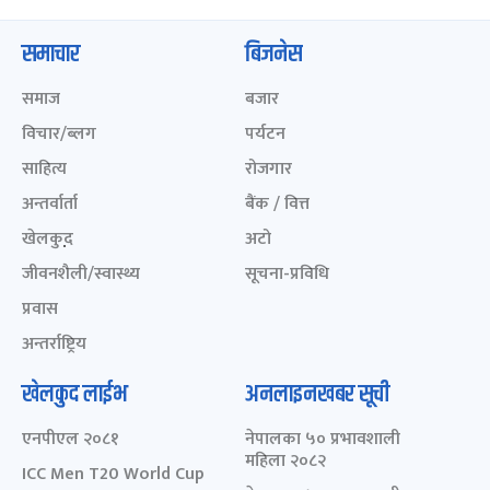
समाचार
बिजनेस
समाज
बजार
विचार/ब्लग
पर्यटन
साहित्य
रोजगार
अन्तर्वार्ता
बैंक / वित्त
खेलकुद़़
अटो
जीवनशैली/स्वास्थ्य
सूचना-प्रविधि
प्रवास
अन्तर्राष्ट्रिय
खेलकुद लाईभ
अनलाइनखबर सूची
एनपीएल २०८१
नेपालका ५० प्रभावशाली
महिला २०८२
ICC Men T20 World Cup