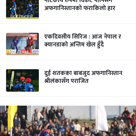
नाटकीय रुपमा विकेट पतनसँगै
अफगानिस्तानको फराकिलो हार
एकदिवसीय सिरिज : आज नेपाल र
क्यानडाको अन्तिम खेल हुँदै
दुई शतकका बाबजुद अफगानिस्तान
श्रीलंकासँग पराजित