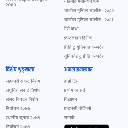
- छनोट मनोनयन फर्म
2080
चालीस मुनिका चालीस- २०८२
चालीस मुनिका चालीस- २०८१
मेरो कथा
फ्रन्टलाइन हिरोज्
प्रीति टु युनिकोड कन्भर्टर
युनिकोड टु प्रीति कन्भर्टर
विशेष शृङ्खला
अनलाइनखबर
सहकारी संकट विशेष
हाम्रो टिम
लघुवित्त संकट विशेष
प्रयोगका सर्त
संसद् विघटन विशेष
विज्ञापन
निर्वाचन २०७४
प्राइभेसी पोलिसी
स्थानीय चुनाव २०७९
सम्पर्क
निर्वाचन २०७९