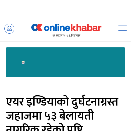
Skip
to
२१ साउन २०८३, बिहीबार
content
एयर इण्डियाको दुर्घटनाग्रस्त
जहाजमा ५३ बेलायती
नागरिक रहेको पुष्टि