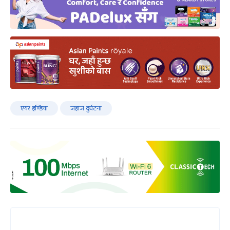
एयर इण्डिया
जहाज दुर्घटना