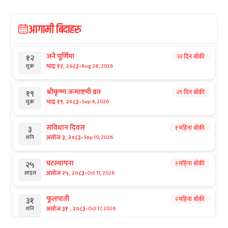
आगामी बिदाहरु
जनै पूर्णिमा
२२ दिन बाँकी
१२
-
भाद्र १२, २०८३
Aug 28, 2026
शुक्र
श्रीकृष्ण जन्माष्टमी व्रत
२९ दिन बाँकी
१९
-
भाद्र १९, २०८३
Sep 4, 2026
शुक्र
संविधान दिवस
१ महिना बाँकी
३
-
असोज ३, २०८३
Sep 19, 2026
शनि
घटस्थापना
२ महिना बाँकी
२५
-
असोज २५, २०८३
Oct 11, 2026
आइत
फूलपाती
२ महिना बाँकी
३१
-
असोज ३१ , २०८३
Oct 17, 2026
शनि