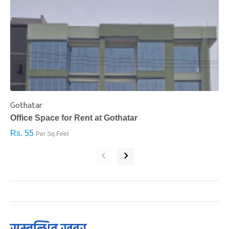
Gothatar
S
Office Space for Rent at Gothatar
H
Rs. 55
R
Per Sq.Feet
‹
›