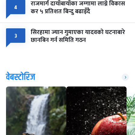
राजमार्ग दायाँबायाँका जग्गामा लाग्ने विकास
४
कर ५ प्रतिशत बिन्दु बढाइँदै
सिरहामा ज्यान गुमाएका यादवको घटनाबारे
३
छानबिन गर्न समिति गठन
वेबस्टोरिज