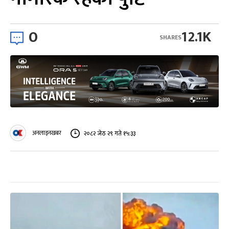
0
12.1K
SHARES
अनलाइनखबर
२०८२ जेठ २९ गते १५:३३