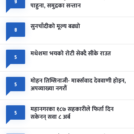
८
९
पाहुना, समुद्रका सन्तान
-
चैत्र ८, २०८३
Mar 22, 2027
सोम
सुनचाँदीको मूल्य बढ्यो
८
मधेशमा भयको रोटी सेक्दै सीके राउत
५
मोहन तिम्सिनाजी- मार्क्सवाद देववाणी होइन,
५
अपव्याख्या नगरौं
महानगरका १८७ सहकारीले फिर्ता दिन
५
सकेनन् सवा ८ अर्ब