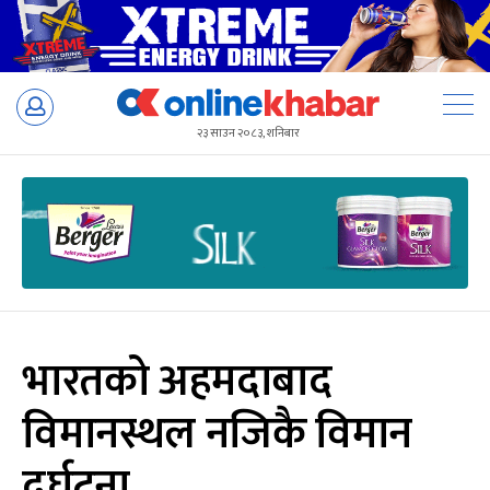
Skip
to
२३ साउन २०८३, शनिबार
content
भारतको अहमदाबाद
विमानस्थल नजिकै विमान
दुर्घटना