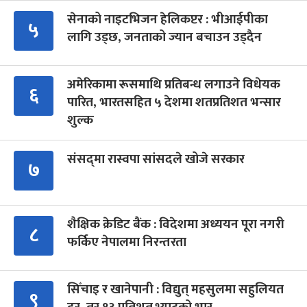
सेनाको नाइटभिजन हेलिकप्टर : भीआईपीका
५
लागि उड्छ, जनताको ज्यान बचाउन उड्दैन
अमेरिकामा रूसमाथि प्रतिबन्ध लगाउने विधेयक
६
पारित, भारतसहित ५ देशमा शतप्रतिशत भन्सार
शुल्क
संसद्‍मा रास्वपा सांसदले खोजे सरकार
७
शैक्षिक क्रेडिट बैंक : विदेशमा अध्ययन पूरा नगरी
८
फर्किए नेपालमा निरन्तरता
सिँचाइ र खानेपानी : विद्युत् महसुलमा सहुलियत
९