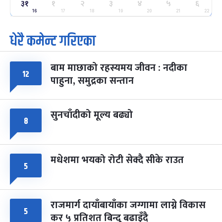
ग्याल्पो ल्होसार
७ महिना बाँकी
२५
३१
१
२
३
४
५
६
-
फाल्गुन २५, २०८३
Mar 9, 2027
मंगल
16
17
18
19
20
21
22
धेरै कमेन्ट गरिएका
पूर्णिमा व्रत
७ महिना बाँकी
७
-
चैत्र ७, २०८३
Mar 21, 2027
आइत
बाम माछाको रहस्यमय जीवन : नदीका
फागुपूर्णिमा
७ महिना बाँकी
८
१२
पाहुना, समुद्रका सन्तान
-
चैत्र ८, २०८३
Mar 22, 2027
सोम
सुनचाँदीको मूल्य बढ्यो
८
मधेशमा भयको रोटी सेक्दै सीके राउत
५
राजमार्ग दायाँबायाँका जग्गामा लाग्ने विकास
५
कर ५ प्रतिशत बिन्दु बढाइँदै