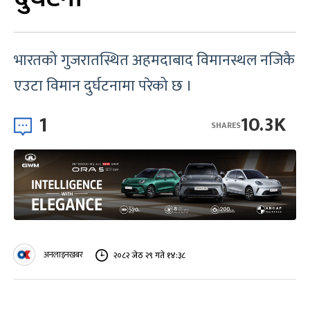
भारतको गुजरातस्थित अहमदाबाद विमानस्थल नजिकै
एउटा विमान दुर्घटनामा परेको छ ।
1
10.3K
SHARES
अनलाइनखबर
२०८२ जेठ २९ गते १४:३८