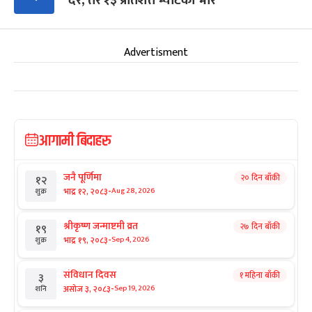
दर, तर १३ प्रतिशत भ्याटको भार
Advertisment
आगामी बिदाहरु
जनै पूर्णिमा
२० दिन बाँकी
१२
-
भाद्र १२, २०८३
Aug 28, 2026
शुक्र
श्रीकृष्ण जन्माष्टमी व्रत
२७ दिन बाँकी
१९
-
भाद्र १९, २०८३
Sep 4, 2026
शुक्र
संविधान दिवस
१ महिना बाँकी
३
-
असोज ३, २०८३
Sep 19, 2026
शनि