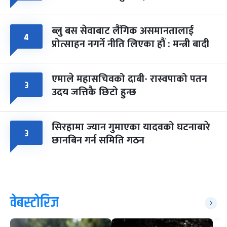
ब्लु बस सेवाबाट लैंगिक असमानतालाई
४
प्रोत्साहन नगर्ने नीति लिएका हौं : मन्त्री बादी
एमाले महासचिवको दाबी- रास्वपाको पतन
३
उदय जत्तिकै छिटो हुन्छ
सिरहामा ज्यान गुमाएका यादवको घटनाबारे
३
छानबिन गर्न समिति गठन
वेबस्टोरिज