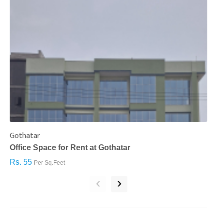
Gothatar
S
Office Space for Rent at Gothatar
H
Rs. 55
R
Per Sq.Feet
‹
›