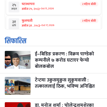
घटस्थापना
२ महिना बाँकी
२५
-
असोज २५, २०८३
Oct 11, 2026
आइत
फूलपाती
२ महिना बाँकी
३१
-
असोज ३१ , २०८३
Oct 17, 2026
शनि
कार्तिक सङ्क्रान्ति
२ महिना बाँकी
१
सिफारिस
-
कार्तिक १, २०८३
Oct 18, 2026
आइत
ई–बिडिङ प्रकरण : विक्रम पाण्डेको
महानवमी
२ महिना बाँकी
३
-
कम्पनीले ७ करोड घटाएर फेर्‍यो
कार्तिक ३, २०८३
Oct 20, 2026
मंगल
बोलकबोल
विजयादशमी
२ महिना बाँकी
४
-
कार्तिक ४, २०८३
Oct 21, 2026
बुध
टेन्टमा उकुसमुकुस सुकुमवासी :
तत्काललाई ठिक, भविष्य अनिश्चित
पापा‌ङ्कुशा एकादशी व्रत
२ महिना बाँकी
५
-
कार्तिक ५, २०८३
Oct 22, 2026
बिहि
डा. मनोज शर्मा : चोलेन्द्रशमशेरका
कुकुर तिहार
३ महिना बाँकी
२२