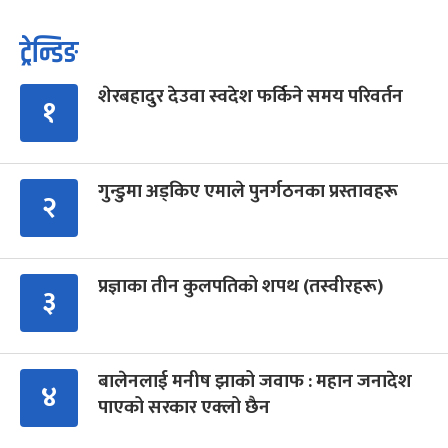
ट्रेन्डिङ
शेरबहादुर देउवा स्वदेश फर्किने समय परिवर्तन
१
गुन्डुमा अड्किए एमाले पुनर्गठनका प्रस्तावहरू
२
प्रज्ञाका तीन कुलपतिको शपथ (तस्वीरहरू)
३
बालेनलाई मनीष झाको जवाफ : महान जनादेश
४
पाएको सरकार एक्लो छैन