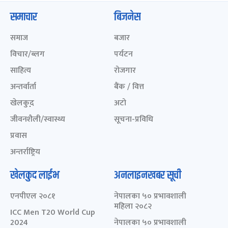
समाचार
बिजनेस
समाज
बजार
विचार/ब्लग
पर्यटन
साहित्य
रोजगार
अन्तर्वार्ता
बैंक / वित्त
खेलकुद़़
अटो
जीवनशैली/स्वास्थ्य
सूचना-प्रविधि
प्रवास
अन्तर्राष्ट्रिय
खेलकुद लाईभ
अनलाइनखबर सूची
एनपीएल २०८१
नेपालका ५० प्रभावशाली
महिला २०८२
ICC Men T20 World Cup
2024
नेपालका ५० प्रभावशाली