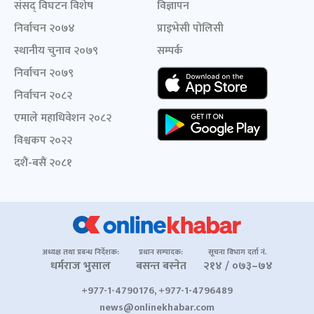
संसद् विघटन विशेष
विज्ञापन
निर्वाचन २०७४
प्राइभेसी पोलिसी
स्थानीय चुनाव २०७९
सम्पर्क
निर्वाचन २०७९
निर्वाचन २०८२
एमाले महाधिवेशन २०८२
विश्वकप २०२२
दशैं-बसैं २०८१
अध्यक्ष तथा प्रबन्ध निर्देशक:
प्रधान सम्पादक:
सूचना विभाग दर्ता नं.
धर्मराज भुसाल
बसन्त बस्नेत
२१४ / ०७३–७४
+977-1-4790176, +977-1-4796489
news@onlinekhabar.com