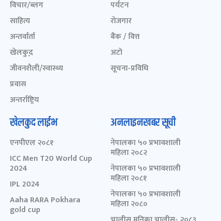
विचार/ब्लग
पर्यटन
साहित्य
रोजगार
अन्तर्वार्ता
बैंक / वित्त
खेलकुद़़
अटो
जीवनशैली/स्वास्थ्य
सूचना-प्रविधि
प्रवास
अन्तर्राष्ट्रिय
खेलकुद लाईभ
अनलाइनखबर सूची
एनपीएल २०८१
नेपालका ५० प्रभावशाली
महिला २०८२
ICC Men T20 World Cup
2024
नेपालका ५० प्रभावशाली
महिला २०८१
IPL 2024
नेपालका ५० प्रभावशाली
Aaha RARA Pokhara
महिला २०८०
gold cup
चालीस मुनिका चालीस- २०८३