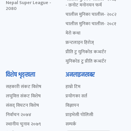
Nepal Super League -
- छनोट मनोनयन फर्म
2080
चालीस मुनिका चालीस- २०८२
चालीस मुनिका चालीस- २०८१
मेरो कथा
फ्रन्टलाइन हिरोज्
प्रीति टु युनिकोड कन्भर्टर
युनिकोड टु प्रीति कन्भर्टर
विशेष शृङ्खला
अनलाइनखबर
सहकारी संकट विशेष
हाम्रो टिम
लघुवित्त संकट विशेष
प्रयोगका सर्त
संसद् विघटन विशेष
विज्ञापन
निर्वाचन २०७४
प्राइभेसी पोलिसी
स्थानीय चुनाव २०७९
सम्पर्क