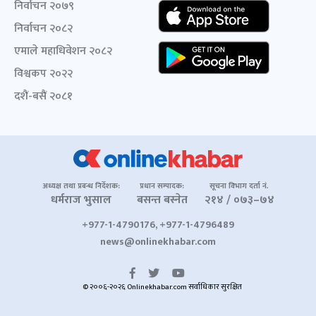
निर्वाचन २०७९
निर्वाचन २०८२
एमाले महाधिवेशन २०८२
विश्वकप २०२२
दशैं-बसैं २०८१
अध्यक्ष तथा प्रबन्ध निर्देशक:
प्रधान सम्पादक:
सूचना विभाग दर्ता नं.
धर्मराज भुसाल
बसन्त बस्नेत
२१४ / ०७३–७४
+977-1-4790176, +977-1-4796489
news@onlinekhabar.com
© २००६-२०२६ Onlinekhabar.com सर्वाधिकार सुरक्षित