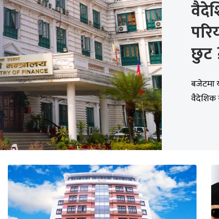
वैद
परि
छुट 
बजेटमा य
वैदेशिक 