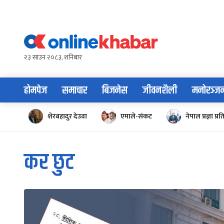
Skip
to
content
२३ साउन २०८३, शनिबार
होमपेज
समाचार
बिजनेस
जीवनशैली
मनोरञ्ज
शेरबहादुर देउवा
एमाले-संकट
नेपाल प्रज्ञा प्रत
कर छुट