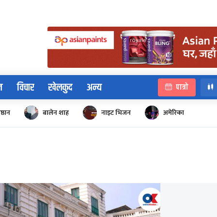
न
विचार
खेलकुद
अन्य
पात्रो
िष्ठान
बालेन शाह
नाइट भिजन
अमेरिका