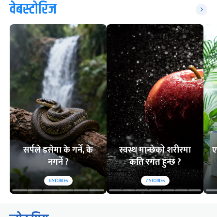
वेबस्टोरिज
सर्पले डसेमा के गर्ने, के
स्वस्थ मान्छेको शरीरमा
ए
नगर्ने ?
कति रगत हुन्छ ?
6
STORIES
7
STORIES