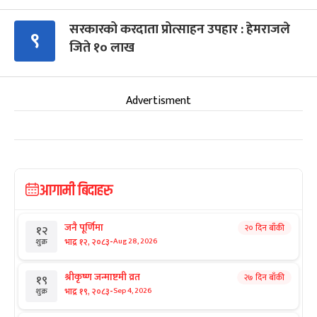
सरकारको करदाता प्रोत्साहन उपहार : हेमराजले
९
जिते १० लाख
Advertisment
आगामी बिदाहरु
जनै पूर्णिमा
२० दिन बाँकी
१२
-
भाद्र १२, २०८३
Aug 28, 2026
शुक्र
श्रीकृष्ण जन्माष्टमी व्रत
२७ दिन बाँकी
१९
-
भाद्र १९, २०८३
Sep 4, 2026
शुक्र