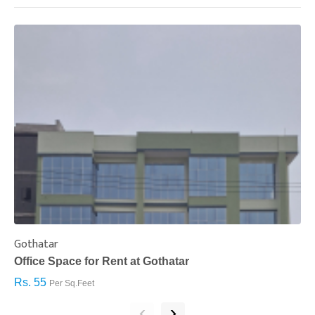
Gothatar
S
Office Space for Rent at Gothatar
H
Rs. 55
R
Per Sq.Feet
‹
›