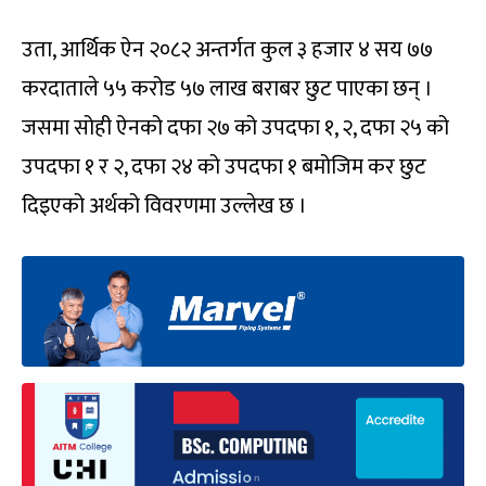
उता, आर्थिक ऐन २०८२ अन्तर्गत कुल ३ हजार ४ सय ७७
करदाताले ५५ करोड ५७ लाख बराबर छुट पाएका छन् ।
जसमा सोही ऐनको दफा २७ को उपदफा १, २, दफा २५ को
उपदफा १ र २, दफा २४ को उपदफा १ बमोजिम कर छुट
दिइएको अर्थको विवरणमा उल्लेख छ ।