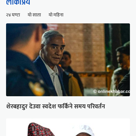
लोकप्रिय
२४ घण्टा
यो साता
यो महिना
शेरबहादुर देउवा स्वदेश फर्किने समय परिवर्तन