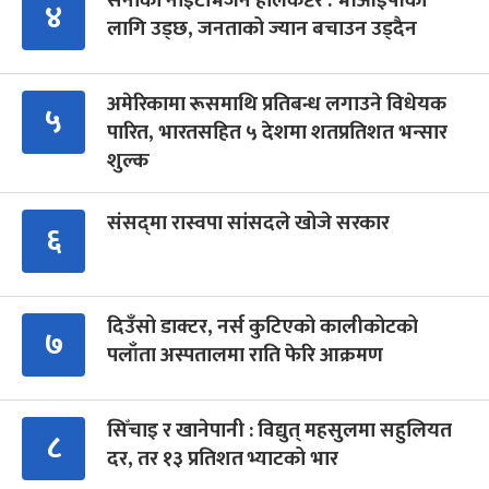
सेनाको नाइटभिजन हेलिकप्टर : भीआईपीका
४
लागि उड्छ, जनताको ज्यान बचाउन उड्दैन
अमेरिकामा रूसमाथि प्रतिबन्ध लगाउने विधेयक
५
पारित, भारतसहित ५ देशमा शतप्रतिशत भन्सार
शुल्क
संसद्‍मा रास्वपा सांसदले खोजे सरकार
६
दिउँसो डाक्टर, नर्स कुटिएको कालीकोटको
७
पलाँता अस्पतालमा राति फेरि आक्रमण
सिँचाइ र खानेपानी : विद्युत् महसुलमा सहुलियत
८
दर, तर १३ प्रतिशत भ्याटको भार