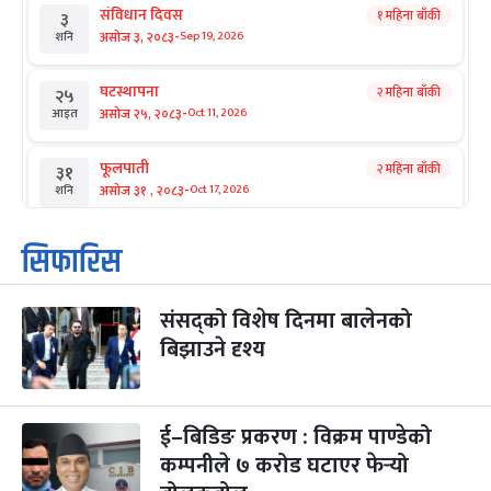
संविधान दिवस
१ महिना बाँकी
३
-
असोज ३, २०८३
Sep 19, 2026
शनि
घटस्थापना
२ महिना बाँकी
२५
-
असोज २५, २०८३
Oct 11, 2026
आइत
फूलपाती
२ महिना बाँकी
३१
-
असोज ३१ , २०८३
Oct 17, 2026
शनि
कार्तिक सङ्क्रान्ति
२ महिना बाँकी
१
सिफारिस
-
कार्तिक १, २०८३
Oct 18, 2026
आइत
संसद्को विशेष दिनमा बालेनको
महानवमी
२ महिना बाँकी
३
-
बिझाउने दृश्य
कार्तिक ३, २०८३
Oct 20, 2026
मंगल
विजयादशमी
२ महिना बाँकी
४
-
कार्तिक ४, २०८३
Oct 21, 2026
बुध
ई–बिडिङ प्रकरण : विक्रम पाण्डेको
कम्पनीले ७ करोड घटाएर फेर्‍यो
पापा‌ङ्कुशा एकादशी व्रत
२ महिना बाँकी
५