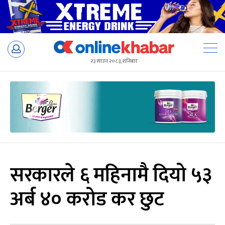
Skip
to
२३ साउन २०८३, शनिबार
content
सरकारले ६ महिनामै दियो ५३
अर्ब ४० करोड कर छुट