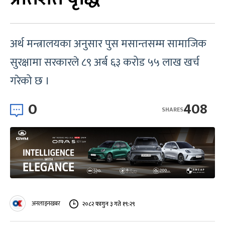
अर्थ मन्त्रालयका अनुसार पुस मसान्तसम्म सामाजिक
सुरक्षामा सरकारले ८९ अर्ब ६३ करोड ५५ लाख खर्च
गरेको छ ।
0
408
SHARES
अनलाइनखबर
२०८२ फागुन ३ गते १९:२९