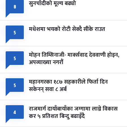
सुनचाँदीको मूल्य बढ्यो
८
मधेशमा भयको रोटी सेक्दै सीके राउत
५
मोहन तिम्सिनाजी- मार्क्सवाद देववाणी होइन,
५
अपव्याख्या नगरौं
महानगरका १८७ सहकारीले फिर्ता दिन
५
सकेनन् सवा ८ अर्ब
राजमार्ग दायाँबायाँका जग्गामा लाग्ने विकास
४
कर ५ प्रतिशत बिन्दु बढाइँदै