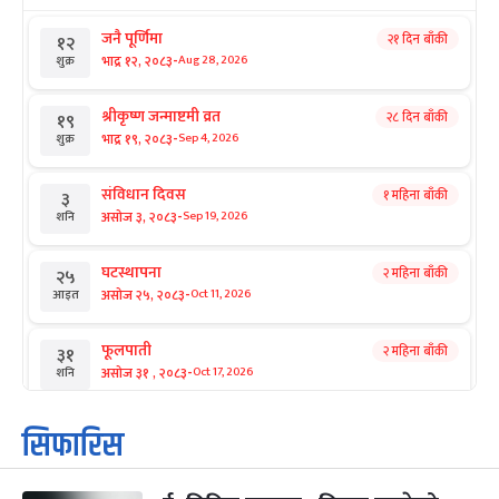
जनै पूर्णिमा
२१ दिन बाँकी
१२
-
भाद्र १२, २०८३
Aug 28, 2026
शुक्र
श्रीकृष्ण जन्माष्टमी व्रत
२८ दिन बाँकी
१९
-
भाद्र १९, २०८३
Sep 4, 2026
शुक्र
संविधान दिवस
१ महिना बाँकी
३
-
असोज ३, २०८३
Sep 19, 2026
शनि
घटस्थापना
२ महिना बाँकी
२५
-
असोज २५, २०८३
Oct 11, 2026
आइत
फूलपाती
२ महिना बाँकी
३१
-
असोज ३१ , २०८३
Oct 17, 2026
शनि
कार्तिक सङ्क्रान्ति
२ महिना बाँकी
१
सिफारिस
-
कार्तिक १, २०८३
Oct 18, 2026
आइत