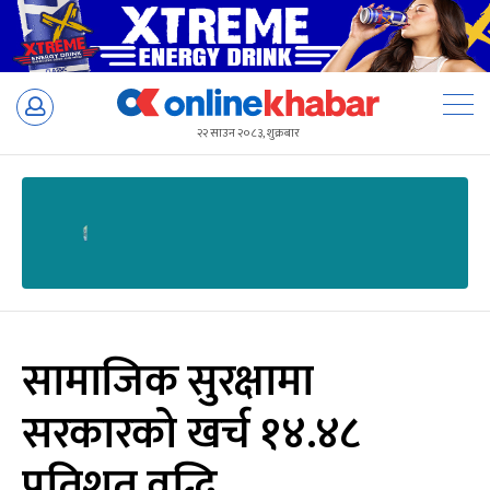
Skip
to
२२ साउन २०८३, शुक्रबार
content
सामाजिक सुरक्षामा
सरकारको खर्च १४.४८
प्रतिशत वृद्धि