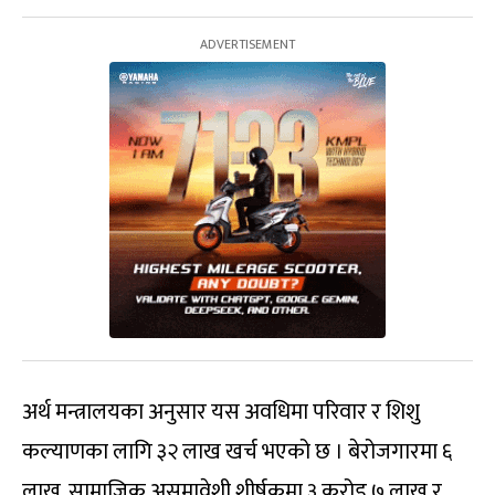
अर्थ मन्त्रालयका अनुसार यस अवधिमा परिवार र शिशु
कल्याणका लागि ३२ लाख खर्च भएको छ । बेरोजगारमा ६
लाख, सामाजिक असमावेशी शीर्षकमा ३ करोड ७ लाख र