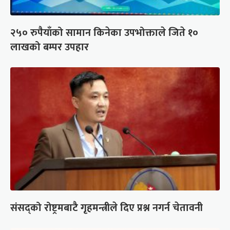
२५० रुपैयाँको सामान किनेका उपभोक्ताले जिते १०
लाखको बम्पर उपहार
संसद्को रोष्ट्रमबाटै गृहमन्त्रीले दिए प्रश्न नगर्न चेतावनी