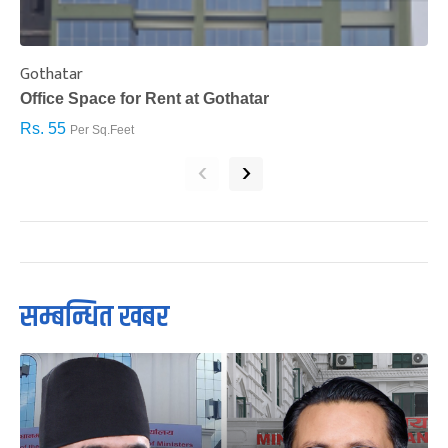
Gothatar
S
Office Space for Rent at Gothatar
H
Rs. 55
R
Per Sq.Feet
‹
›
सम्बन्धित खबर