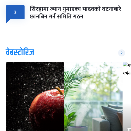
सिरहामा ज्यान गुमाएका यादवको घटनाबारे
३
छानबिन गर्न समिति गठन
वेबस्टोरिज
ग