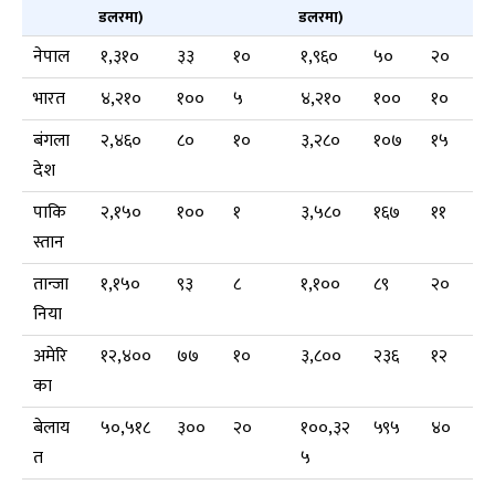
डलरमा)
डलरमा)
नेपाल
१,३१०
३३
१०
१,९६०
५०
२०
भारत
४,२१०
१००
५
४,२१०
१००
१०
बंगला
२,४६०
८०
१०
३,२८०
१०७
१५
देश
पाकि
२,१५०
१००
१
३,५८०
१६७
११
स्तान
तान्जा
१,१५०
९३
८
१,१००
८९
२०
निया
अमेरि
१२,४००
७७
१०
३,८००
२३६
१२
का
बेलाय
५०,५१८
३००
२०
१००,३२
५९५
४०
त
५