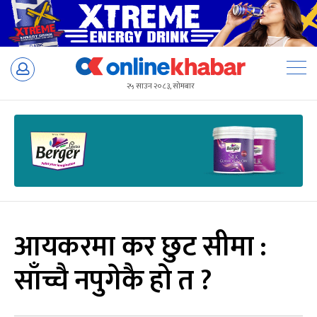
Skip
to
२५ साउन २०८३, सोमबार
content
आयकरमा कर छुट सीमा :
साँच्चै नपुगेकै हो त ?