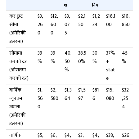
श
निया
कर छुट
$3,
$12,
$3,
$2,1
$1,2
$16,1
$16,
सीमा
26
60
07
50
34
00
850
(अमेरिकी
0
0
5
डलरमा)
सीमामा
39
39
40.
38.5
30
37%
45
करको दर
%
%
50
0%
%
+
%
(औसतमा
%
stat
करको दर)
e
वार्षिक
$1,
$2,
$1,3
$1,5
$81
$15,
$32
न्यूनतम
56
580
64
97
6
080
,25
ज्याला
0
4
(अमेरिकी
डलरमा)
वार्षिक
$5,
$6,
$4,
$3,
$4,
$38,
$26