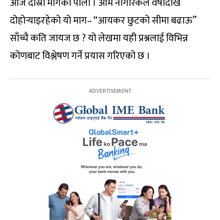
आज दोस्रो मागको पालो । आम नागरिकले वर्षौंदेखि
दोहोर्‍याइरहेको यो माग– “आयकर छुटको सीमा बढाऊ”
साँच्चै कति जायज छ ? यो लेखमा यही प्रश्नलाई विभिन्न
कोणबाट विश्लेषण गर्ने प्रयास गरिएको छ ।