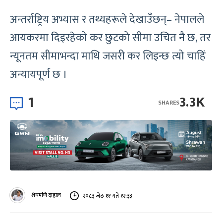
अन्तर्राष्ट्रिय अभ्यास र तथ्यहरूले देखाउँछन्– नेपालले
आयकरमा दिइरहेको कर छुटको सीमा उचित नै छ, तर
न्यूनतम सीमाभन्दा माथि जसरी कर लिइन्छ त्यो चाहिं
अन्यायपूर्ण छ ।
1
3.3K
SHARES
शेषमणि दाहाल
२०८३ जेठ ११ गते १२:३३