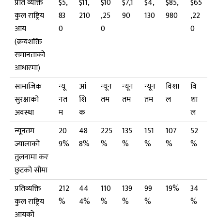
प्रति व्यक्ति
$5,
$11,
$10
$7,1
$4,
$85,
$65
कुल राष्ट्रिय
83
210
,25
90
130
980
,22
आय
0
0
0
(क्रयशक्ति
समानताको
आधारमा)
सामाजिक
न्यू
आं
न्यून
न्यून
न्यून
विशा
वि
सुरक्षाको
नत
शि
तम
तम
तम
ल
शा
अवस्था
म
क
ल
न्यूनतम
20
48
225
135
151
107
52
ज्यालाको
9%
8%
%
%
%
%
%
तुलनामा कर
छुटको सीमा
प्रतिव्यक्ति
212
44
110
139
99
19%
34
कुल राष्ट्रिय
%
4%
%
%
%
%
आयको