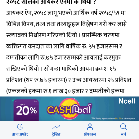
२०५८ सालको आयकर ऐनमा के थियो ?
आयकर ऐन, २०५८ लागू भएको आर्थिक वर्ष २०५८/५९ मा
विभिन्न विषय, तथ्य तथा तथ्याङ्कहरू विश्लेषण गरी कर लाग्ने
स्ल्याबको निर्धारण गरिएको थियो । प्रारम्भिक चरणमा
व्यक्तिगत करदाताका लागि वार्षिक रु. ५५ हजारसम्म र
दम्पतीका लागि रु.७५ हजारसम्मको आयलाई करमुक्त
राखिएको थियो । सोभन्दा माथिको आयमा क्रमशः १५
प्रतिशत (थप रु.७५ हजारमा) र उच्च आयस्तरमा २५ प्रतिशत
(एकलको हकमा रु.१ लाख ३० हजार र दम्पतीको हकमा
रु.१ लाख ५० हजार भन्दा माथिको आयमा) करको व्यवस्था
गरिएको थियो । दोस्रो स्ल्याबको हकमा कर छुट सीमाको
१.३७ गुणा धेरै जुन अहिले जम्मा एक तिहाइ मात्र रहेको छ ।
ताजा अपडेट
ट्रेन्डिङ
प्रोफाइल
सर्च