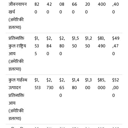
जीवनयापन
82
42
08
66
20
400
,40
खर्च
0
0
0
0
0
0
(अमेरिकी
डलरमा)
प्रतिव्यक्ति
$1,
$2,
$2,
$1,5
$1,2
$83,
$49
कुल राष्ट्रिय
53
84
80
50
50
490
,47
आय
5
0
0
0
(अमेरिकी
डलरमा)
कुल गार्हस्थ
$1,
$2,
$2,
$1,4
$1,3
$85,
$52
उत्पादन
513
730
65
80
00
000
,00
प्रतिव्यक्ति
0
0
आय
(अमेरिकी
डलरमा)