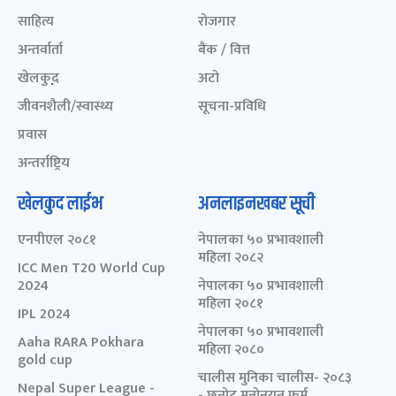
साहित्य
रोजगार
अन्तर्वार्ता
बैंक / वित्त
खेलकुद़़
अटो
जीवनशैली/स्वास्थ्य
सूचना-प्रविधि
प्रवास
अन्तर्राष्ट्रिय
खेलकुद लाईभ
अनलाइनखबर सूची
एनपीएल २०८१
नेपालका ५० प्रभावशाली
महिला २०८२
ICC Men T20 World Cup
2024
नेपालका ५० प्रभावशाली
महिला २०८१
IPL 2024
नेपालका ५० प्रभावशाली
Aaha RARA Pokhara
महिला २०८०
gold cup
चालीस मुनिका चालीस- २०८३
Nepal Super League -
- छनोट मनोनयन फर्म