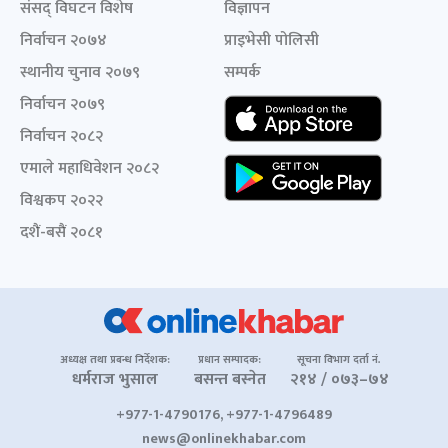
संसद् विघटन विशेष
विज्ञापन
निर्वाचन २०७४
प्राइभेसी पोलिसी
स्थानीय चुनाव २०७९
सम्पर्क
निर्वाचन २०७९
निर्वाचन २०८२
एमाले महाधिवेशन २०८२
विश्वकप २०२२
दशैं-बसैं २०८१
अध्यक्ष तथा प्रबन्ध निर्देशक:
प्रधान सम्पादक:
सूचना विभाग दर्ता नं.
धर्मराज भुसाल
बसन्त बस्नेत
२१४ / ०७३–७४
+977-1-4790176, +977-1-4796489
news@onlinekhabar.com