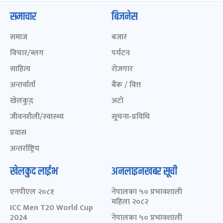
समाचार
बिजनेस
समाज
बजार
विचार/ब्लग
पर्यटन
साहित्य
रोजगार
अन्तर्वार्ता
बैंक / वित्त
खेलकुद़़
अटो
जीवनशैली/स्वास्थ्य
सूचना-प्रविधि
प्रवास
अन्तर्राष्ट्रिय
खेलकुद लाईभ
अनलाइनखबर सूची
एनपीएल २०८१
नेपालका ५० प्रभावशाली
महिला २०८२
ICC Men T20 World Cup
2024
नेपालका ५० प्रभावशाली