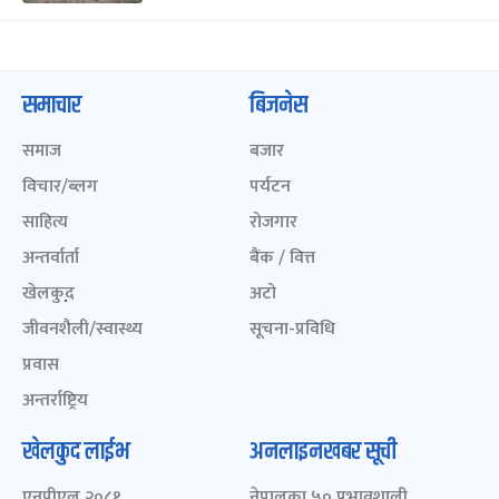
समाचार
बिजनेस
समाज
बजार
विचार/ब्लग
पर्यटन
साहित्य
रोजगार
अन्तर्वार्ता
बैंक / वित्त
खेलकुद़़
अटो
जीवनशैली/स्वास्थ्य
सूचना-प्रविधि
प्रवास
अन्तर्राष्ट्रिय
खेलकुद लाईभ
अनलाइनखबर सूची
एनपीएल २०८१
नेपालका ५० प्रभावशाली