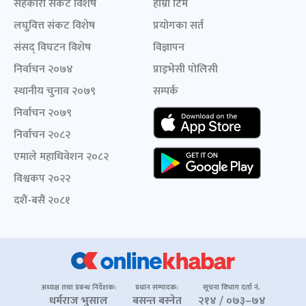
सहकारी संकट विशेष
हाम्रो टिम
लघुवित्त संकट विशेष
प्रयोगका सर्त
संसद् विघटन विशेष
विज्ञापन
निर्वाचन २०७४
प्राइभेसी पोलिसी
स्थानीय चुनाव २०७९
सम्पर्क
निर्वाचन २०७९
निर्वाचन २०८२
एमाले महाधिवेशन २०८२
विश्वकप २०२२
दशैं-बसैं २०८१
अध्यक्ष तथा प्रबन्ध निर्देशक:
प्रधान सम्पादक:
सूचना विभाग दर्ता नं.
धर्मराज भुसाल
बसन्त बस्नेत
२१४ / ०७३–७४