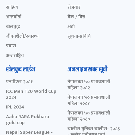
साहित्य
रोजगार
अन्तर्वार्ता
बैंक / वित्त
खेलकुद़़
अटो
जीवनशैली/स्वास्थ्य
सूचना-प्रविधि
प्रवास
अन्तर्राष्ट्रिय
खेलकुद लाईभ
अनलाइनखबर सूची
एनपीएल २०८१
नेपालका ५० प्रभावशाली
महिला २०८२
ICC Men T20 World Cup
2024
नेपालका ५० प्रभावशाली
महिला २०८१
IPL 2024
नेपालका ५० प्रभावशाली
Aaha RARA Pokhara
महिला २०८०
gold cup
चालीस मुनिका चालीस- २०८३
Nepal Super League -
- छनोट मनोनयन फर्म