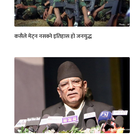
कसैले मेट्न नसक्ने इतिहास हो जनयुद्ध