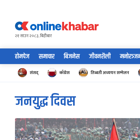
Skip
to
content
२१ साउन २०८३, बिहीबार
होमपेज
समाचार
बिजनेस
जीवनशैली
मनोरञ्ज
संसद्
काँग्रेस
तिब्बती अध्ययन सम्मेलन
जनयुद्ध दिवस