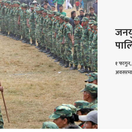
जनयु
पाल
१ फागुन
अवसरमा 