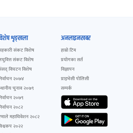
विशेष शृङ्खला
अनलाइनखबर
सहकारी संकट विशेष
हाम्रो टिम
लघुवित्त संकट विशेष
प्रयोगका सर्त
संसद् विघटन विशेष
विज्ञापन
निर्वाचन २०७४
प्राइभेसी पोलिसी
स्थानीय चुनाव २०७९
सम्पर्क
निर्वाचन २०७९
निर्वाचन २०८२
एमाले महाधिवेशन २०८२
विश्वकप २०२२