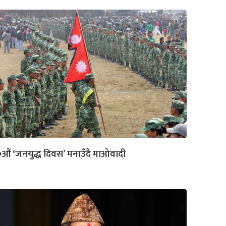
औं ‘जनयुद्ध दिवस’ मनाउँदै माओवादी