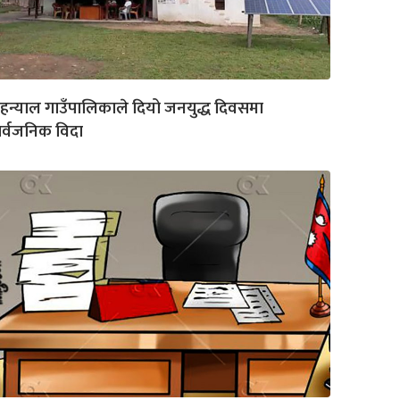
हन्याल गाउँपालिकाले दियो जनयुद्ध दिवसमा
र्वजनिक विदा