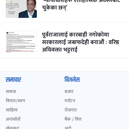
‘न्यायाधीशहरू ऐतिहासिक अवसरबाट
चुकेका छन्’
पूर्वराजालाई कारबाही नगरेकोमा
सरकारलाई जबाफदेही बनाऔं : वरिष्ठ
अधिवक्ता भट्टराई
समाचार
बिजनेस
समाज
बजार
विचार/ब्लग
पर्यटन
साहित्य
रोजगार
अन्तर्वार्ता
बैंक / वित्त
खेलकुद़़
अटो