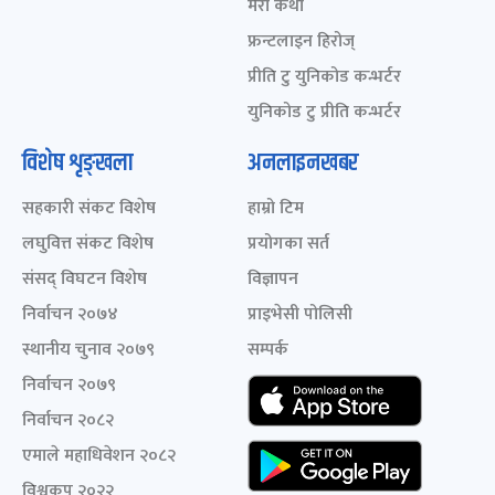
मेरो कथा
फ्रन्टलाइन हिरोज्
प्रीति टु युनिकोड कन्भर्टर
युनिकोड टु प्रीति कन्भर्टर
विशेष शृङ्खला
अनलाइनखबर
सहकारी संकट विशेष
हाम्रो टिम
लघुवित्त संकट विशेष
प्रयोगका सर्त
संसद् विघटन विशेष
विज्ञापन
निर्वाचन २०७४
प्राइभेसी पोलिसी
स्थानीय चुनाव २०७९
सम्पर्क
निर्वाचन २०७९
निर्वाचन २०८२
एमाले महाधिवेशन २०८२
विश्वकप २०२२