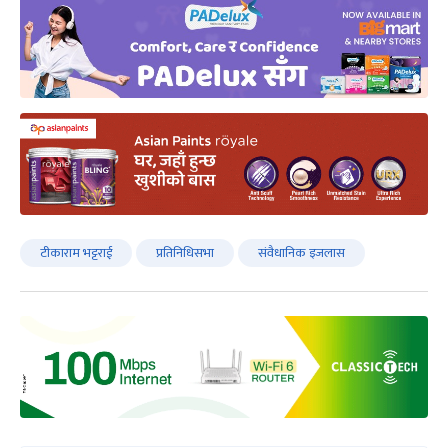
टीकाराम भट्टराई
प्रतिनिधिसभा
संवैधानिक इजलास