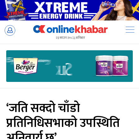
Skip
to
२३ साउन २०८३, शनिबार
content
‘जति सक्दो चाँडो
प्रतिनिधिसभाको उपस्थिति
अनिवार्य छ’