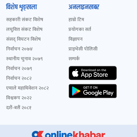
विशेष शृङ्खला
अनलाइनखबर
सहकारी संकट विशेष
हाम्रो टिम
लघुवित्त संकट विशेष
प्रयोगका सर्त
संसद् विघटन विशेष
विज्ञापन
निर्वाचन २०७४
प्राइभेसी पोलिसी
स्थानीय चुनाव २०७९
सम्पर्क
निर्वाचन २०७९
निर्वाचन २०८२
एमाले महाधिवेशन २०८२
विश्वकप २०२२
दशैं-बसैं २०८१