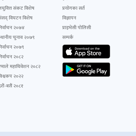
लघुवित्त संकट विशेष
प्रयोगका सर्त
संसद् विघटन विशेष
विज्ञापन
निर्वाचन २०७४
प्राइभेसी पोलिसी
स्थानीय चुनाव २०७९
सम्पर्क
निर्वाचन २०७९
निर्वाचन २०८२
एमाले महाधिवेशन २०८२
विश्वकप २०२२
शैं-बसैं २०८१