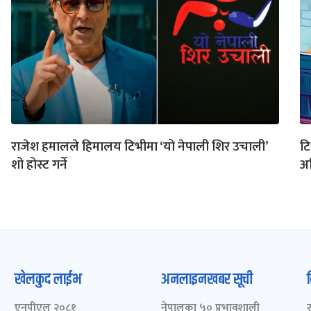
राजेश हमालले हिमालय टिभीमा ‘यो नेपाली शिर उचाली’
टि
शो होस्ट गर्ने
अल
खेलकुद लाईभ
अनलाइनखबर सूची
एनपीएल २०८१
नेपालका ५० प्रभावशाली