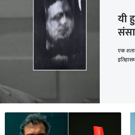
यी ह
संसा
एक शताब
इतिहासमा 