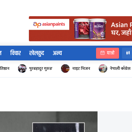
न
विचार
खेलकुद
अन्य
पात्रो
रतिष्ठान
पुरबहादुर गुरुङ
नाइट भिजन
नेपाली काँग्रेस