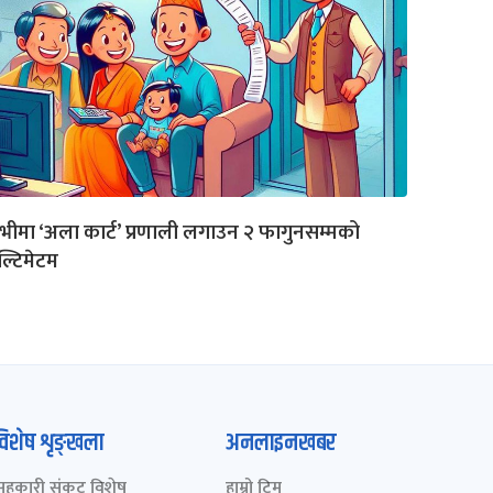
भीमा ‘अला कार्ट’ प्रणाली लगाउन २ फागुनसम्मको
्टिमेटम
विशेष शृङ्खला
अनलाइनखबर
सहकारी संकट विशेष
हाम्रो टिम