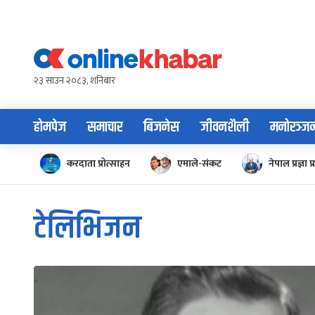
Skip
to
content
२३ साउन २०८३, शनिबार
होमपेज
समाचार
बिजनेस
जीवनशैली
मनोरञ्ज
करदाता प्रोत्साहन
एमाले-संकट
नेपाल प्रज्ञा प्
टेलिभिजन