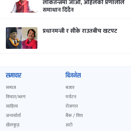
लोकतन्त्रमा जाऔं, अहिलेको प्रणालीले
समाधान दिँदैन
प्रधानमन्त्री र सीके राउतबीच खटपट
समाचार
बिजनेस
समाज
बजार
विचार/ब्लग
पर्यटन
साहित्य
रोजगार
अन्तर्वार्ता
बैंक / वित्त
खेलकुद़़
अटो