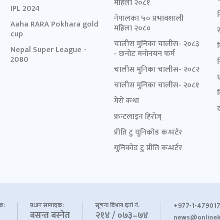
महिला २०८१
IPL 2024
नेपालका ५० प्रभावशाली
Aaha RARA Pokhara gold
महिला २०८०
cup
चालीस मुनिका चालीस- २०८३
Nepal Super League -
- छनोट मनोनयन फर्म
2080
चालीस मुनिका चालीस- २०८२
चालीस मुनिका चालीस- २०८१
मेरो कथा
द
फ्रन्टलाइन हिरोज्
प्रीति टु युनिकोड कन्भर्टर
युनिकोड टु प्रीति कन्भर्टर
+977-1-479017
शक:
प्रधान सम्पादक:
सूचना विभाग दर्ता नं.
बसन्त बस्नेत
२१४ / ०७३–७४
news@onlinek