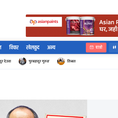
न
विचार
खेलकुद
अन्य
पात्रो
ुर देउवा
पुरबहादुर गुरुङ
तिब्बत