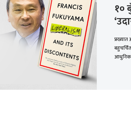
१० ब
‘उदा
प्रख्यात
बहुचर्चि
आधुनिक 