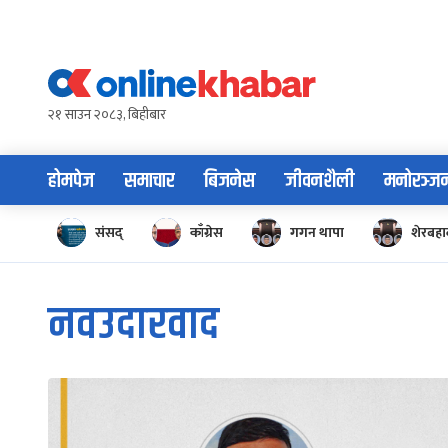
Skip
to
content
२१ साउन २०८३, बिहीबार
होमपेज
समाचार
बिजनेस
जीवनशैली
मनोरञ्ज
संसद्
काँग्रेस
गगन थापा
शेरबहाद
नवउदारवाद