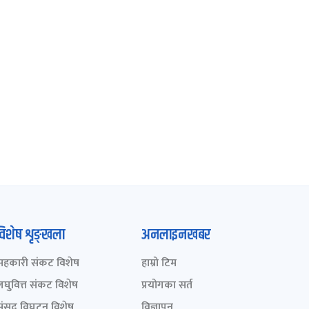
विशेष शृङ्खला
अनलाइनखबर
सहकारी संकट विशेष
हाम्रो टिम
लघुवित्त संकट विशेष
प्रयोगका सर्त
संसद् विघटन विशेष
विज्ञापन