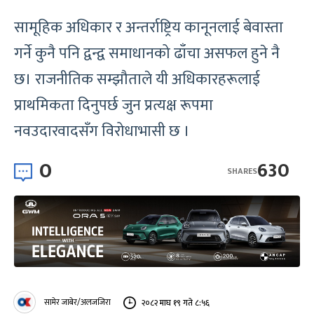
सामूहिक अधिकार र अन्तर्राष्ट्रिय कानूनलाई बेवास्ता
गर्ने कुनै पनि द्वन्द्व समाधानको ढाँचा असफल हुने नै
छ। राजनीतिक सम्झौताले यी अधिकारहरूलाई
प्राथमिकता दिनुपर्छ जुन प्रत्यक्ष रूपमा
नवउदारवादसँग विरोधाभासी छ ।
0
630
SHARES
सामेर जाबेर/अलजजिरा
२०८२ माघ १९ गते ८:५६