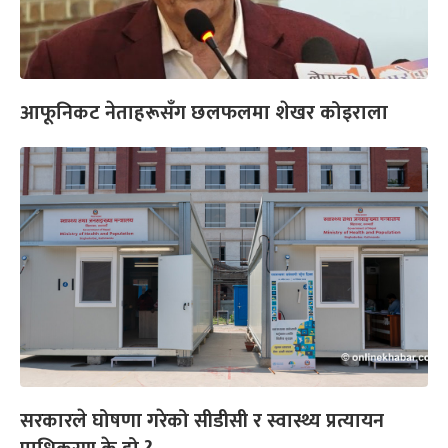
आफूनिकट नेताहरूसँग छलफलमा शेखर कोइराला
सरकारले घोषणा गरेको सीडीसी र स्वास्थ्य प्रत्यायन