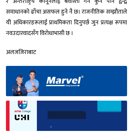
र अन्तर्राष्ट्रिय कानूनलाई बेवास्ता गर्ने कुनै पनि द्वन्द्व
समाधानको ढाँचा असफल हुने नै छ। राजनीतिक सम्झौताले
यी अधिकारहरूलाई प्राथमिकता दिनुपर्छ जुन प्रत्यक्ष रूपमा
नवउदारवादसँग विरोधाभासी छ ।
अलजजिराबाट