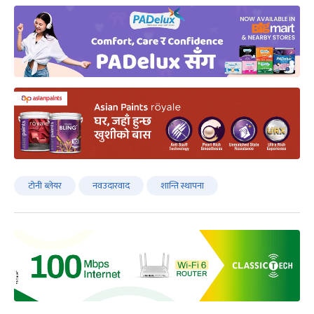
टोनी ब्लेयर
नवउदारवाद
शान्ति स्थापना