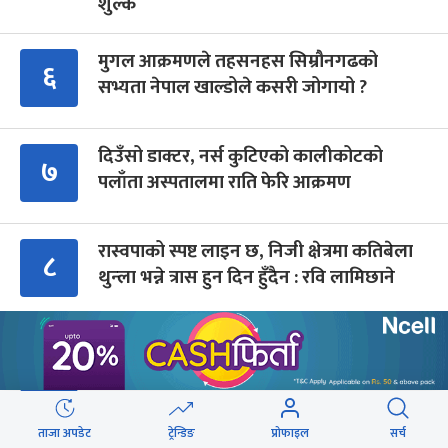
शुल्क
मुगल आक्रमणले तहसनहस सिम्रौनगढको
६
सभ्यता नेपाल खाल्डोले कसरी जोगायो ?
दिउँसो डाक्टर, नर्स कुटिएको कालीकोटको
७
पलाँता अस्पतालमा राति फेरि आक्रमण
रास्वपाको स्पष्ट लाइन छ, निजी क्षेत्रमा कतिबेला
८
थुन्ला भन्ने त्रास हुन दिन हुँदैन : रवि लामिछाने
उहिलेको ‘बर्दीबास चोक’ अहिले मधेशकै
९
‘कनेक्टिभिटी हब’
ताजा अपडेट
ट्रेन्डिङ
प्रोफाइल
सर्च
Advertisment