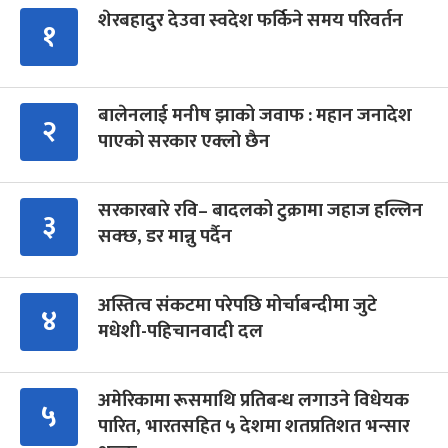
शेरबहादुर देउवा स्वदेश फर्किने समय परिवर्तन
१
बालेनलाई मनीष झाको जवाफ : महान जनादेश
२
पाएको सरकार एक्लो छैन
सरकारबारे रवि– बादलको टुक्रामा जहाज हल्लिन
३
सक्छ, डर मान्नु पर्दैन
अस्तित्व संकटमा परेपछि मोर्चाबन्दीमा जुटे
४
मधेशी-पहिचानवादी दल
अमेरिकामा रूसमाथि प्रतिबन्ध लगाउने विधेयक
५
पारित, भारतसहित ५ देशमा शतप्रतिशत भन्सार