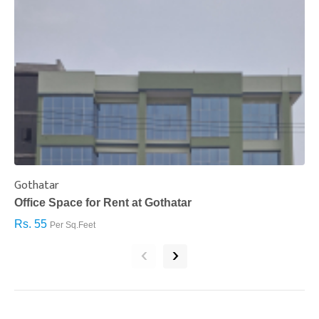
Gothatar
S
Office Space for Rent at Gothatar
H
Rs. 55
R
Per Sq.Feet
‹
›