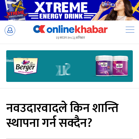
Skip
to
२३ साउन २०८३, शनिबार
content
नवउदारवादले किन शान्ति
स्थापना गर्न सक्दैन?