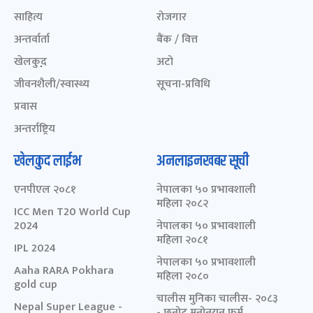
साहित्य
रोजगार
अन्तर्वार्ता
बैंक / वित्त
खेलकुद़़
अटो
जीवनशैली/स्वास्थ्य
सूचना-प्रविधि
प्रवास
अन्तर्राष्ट्रिय
खेलकुद लाईभ
अनलाइनखबर सूची
एनपीएल २०८१
नेपालका ५० प्रभावशाली
महिला २०८२
ICC Men T20 World Cup
2024
नेपालका ५० प्रभावशाली
महिला २०८१
IPL 2024
नेपालका ५० प्रभावशाली
Aaha RARA Pokhara
महिला २०८०
gold cup
चालीस मुनिका चालीस- २०८३
Nepal Super League -
- छनोट मनोनयन फर्म