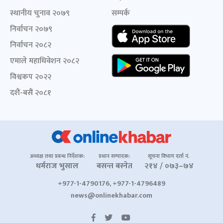
स्थानीय चुनाव २०७९
सम्पर्क
निर्वाचन २०७९
निर्वाचन २०८२
एमाले महाधिवेशन २०८२
विश्वकप २०२२
दशैं-बसैं २०८१
अध्यक्ष तथा प्रबन्ध निर्देशक:
प्रधान सम्पादक:
सूचना विभाग दर्ता नं.
धर्मराज भुसाल
बसन्त बस्नेत
२१४ / ०७३–७४
+977-1-4790176, +977-1-4796489
news@onlinekhabar.com