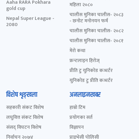
Aaha RARA Pokhara
महिला २०८०
gold cup
चालीस मुनिका चालीस- २०८३
Nepal Super League -
- छनोट मनोनयन फर्म
2080
चालीस मुनिका चालीस- २०८२
चालीस मुनिका चालीस- २०८१
मेरो कथा
फ्रन्टलाइन हिरोज्
प्रीति टु युनिकोड कन्भर्टर
युनिकोड टु प्रीति कन्भर्टर
विशेष शृङ्खला
अनलाइनखबर
सहकारी संकट विशेष
हाम्रो टिम
लघुवित्त संकट विशेष
प्रयोगका सर्त
संसद् विघटन विशेष
विज्ञापन
निर्वाचन २०७४
प्राइभेसी पोलिसी