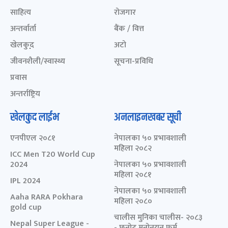
साहित्य
रोजगार
अन्तर्वार्ता
बैंक / वित्त
खेलकुद़़
अटो
जीवनशैली/स्वास्थ्य
सूचना-प्रविधि
प्रवास
अन्तर्राष्ट्रिय
खेलकुद लाईभ
अनलाइनखबर सूची
एनपीएल २०८१
नेपालका ५० प्रभावशाली
महिला २०८२
ICC Men T20 World Cup
2024
नेपालका ५० प्रभावशाली
महिला २०८१
IPL 2024
नेपालका ५० प्रभावशाली
Aaha RARA Pokhara
महिला २०८०
gold cup
चालीस मुनिका चालीस- २०८३
Nepal Super League -
- छनोट मनोनयन फर्म