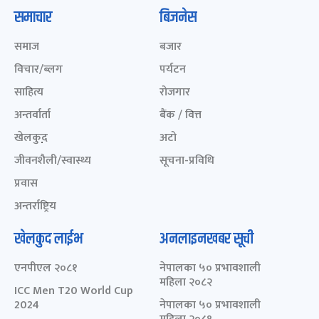
समाचार
बिजनेस
समाज
बजार
विचार/ब्लग
पर्यटन
साहित्य
रोजगार
अन्तर्वार्ता
बैंक / वित्त
खेलकुद़़
अटो
जीवनशैली/स्वास्थ्य
सूचना-प्रविधि
प्रवास
अन्तर्राष्ट्रिय
खेलकुद लाईभ
अनलाइनखबर सूची
एनपीएल २०८१
नेपालका ५० प्रभावशाली
महिला २०८२
ICC Men T20 World Cup
2024
नेपालका ५० प्रभावशाली