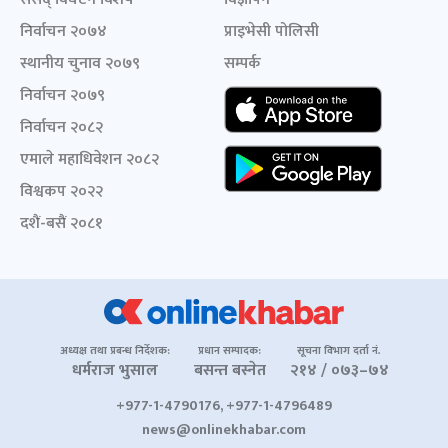
निर्वाचन २०७४
प्राइभेसी पोलिसी
स्थानीय चुनाव २०७९
सम्पर्क
निर्वाचन २०७९
निर्वाचन २०८२
एमाले महाधिवेशन २०८२
विश्वकप २०२२
दशैं-बसैं २०८१
अध्यक्ष तथा प्रबन्ध निर्देशक:
प्रधान सम्पादक:
सूचना विभाग दर्ता नं.
धर्मराज भुसाल
बसन्त बस्नेत
२१४ / ०७३–७४
+977-1-4790176, +977-1-4796489
news@onlinekhabar.com