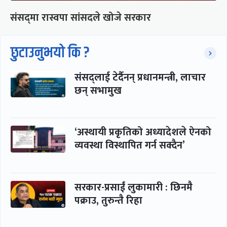
संसद्‍मा रास्वपा सांसदले खोजे सरकार
छुटाउनुभयो कि ?
संसद्लाई टेर्दैनन् प्रधानमन्त्री, लाचार
छन् सभामुख
‘अस्थायी प्रकृतिको अध्यादेशले ऐनको
व्यवस्था विस्थापित गर्न सक्दैन’
सरकार-प्रसाईं लुकामारी : छिनमै
पक्राउ, तुरुन्तै रिहा