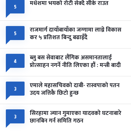
मधेशमा भयको रोटी सेक्दै सीके राउत
५
राजमार्ग दायाँबायाँका जग्गामा लाग्ने विकास
५
कर ५ प्रतिशत बिन्दु बढाइँदै
ब्लु बस सेवाबाट लैंगिक असमानतालाई
४
प्रोत्साहन नगर्ने नीति लिएका हौं : मन्त्री बादी
एमाले महासचिवको दाबी- रास्वपाको पतन
३
उदय जत्तिकै छिटो हुन्छ
सिरहामा ज्यान गुमाएका यादवको घटनाबारे
३
छानबिन गर्न समिति गठन