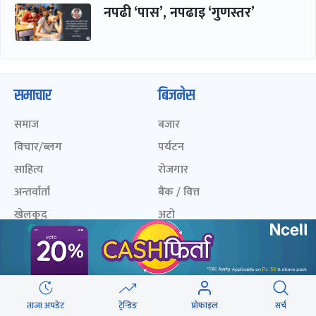
नपढी ‘पास’, नपढाइ ‘गुणस्तर’
समाचार
बिजनेस
समाज
बजार
विचार/ब्लग
पर्यटन
साहित्य
रोजगार
अन्तर्वार्ता
बैंक / वित्त
खेलकुद़़
अटो
जीवनशैली/स्वास्थ्य
सूचना-प्रविधि
प्रवास
अन्तर्राष्ट्रिय
ताजा अपडेट
ट्रेन्डिङ
प्रोफाइल
सर्च
खेलकुद लाईभ
अनलाइनखबर सूची