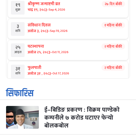
श्रीकृष्ण जन्माष्टमी व्रत
२७ दिन बाँकी
१९
-
भाद्र १९, २०८३
Sep 4, 2026
शुक्र
संविधान दिवस
१ महिना बाँकी
३
-
असोज ३, २०८३
Sep 19, 2026
शनि
घटस्थापना
२ महिना बाँकी
२५
-
असोज २५, २०८३
Oct 11, 2026
आइत
फूलपाती
२ महिना बाँकी
३१
-
असोज ३१ , २०८३
Oct 17, 2026
शनि
कार्तिक सङ्क्रान्ति
२ महिना बाँकी
१
सिफारिस
-
कार्तिक १, २०८३
Oct 18, 2026
आइत
ई–बिडिङ प्रकरण : विक्रम पाण्डेको
महानवमी
२ महिना बाँकी
३
-
कम्पनीले ७ करोड घटाएर फेर्‍यो
कार्तिक ३, २०८३
Oct 20, 2026
मंगल
बोलकबोल
विजयादशमी
२ महिना बाँकी
४