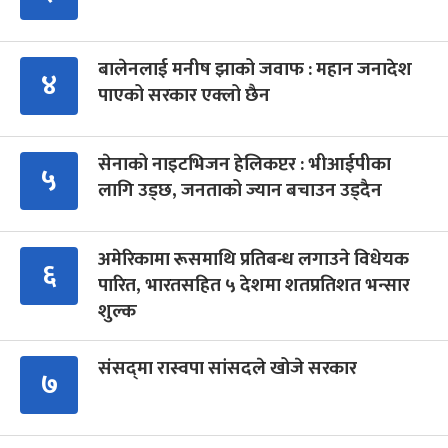
बालेनलाई मनीष झाको जवाफ : महान जनादेश
४
पाएको सरकार एक्लो छैन
सेनाको नाइटभिजन हेलिकप्टर : भीआईपीका
५
लागि उड्छ, जनताको ज्यान बचाउन उड्दैन
अमेरिकामा रूसमाथि प्रतिबन्ध लगाउने विधेयक
६
पारित, भारतसहित ५ देशमा शतप्रतिशत भन्सार
शुल्क
संसद्‍मा रास्वपा सांसदले खोजे सरकार
७