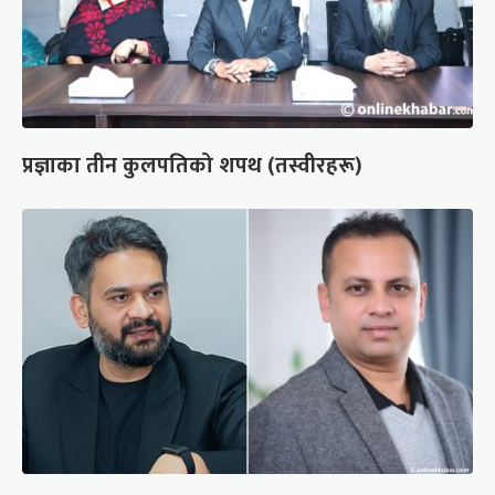
प्रज्ञाका तीन कुलपतिको शपथ (तस्वीरहरू)