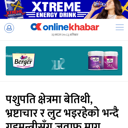
Skip
to
२३ साउन २०८३, शनिबार
content
पशुपति क्षेत्रमा बेतिथी,
भ्रष्टाचार र लुट भइरहेको भन्दै
गृहमन्त्रीसँग जवाफ माग