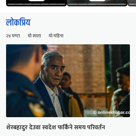
लोकप्रिय
२४ घण्टा
यो साता
यो महिना
शेरबहादुर देउवा स्वदेश फर्किने समय परिवर्तन