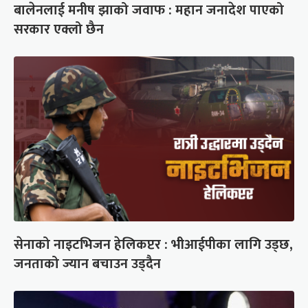
बालेनलाई मनीष झाको जवाफ : महान जनादेश पाएको
सरकार एक्लो छैन
सेनाको नाइटभिजन हेलिकप्टर : भीआईपीका लागि उड्छ,
जनताको ज्यान बचाउन उड्दैन