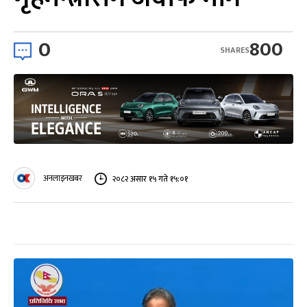
0
800
SHARES
अनलाइनखबर
२०८२ असार १५ गते १५:०१