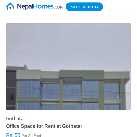
HOT PROPERTIES
Gothatar
S
Office Space for Rent at Gothatar
H
Rs. 55
R
Per Sq.Feet