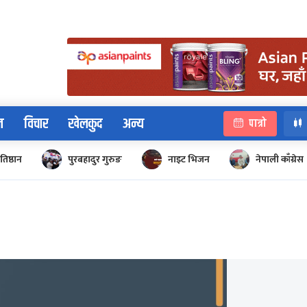
न
विचार
खेलकुद
अन्य
पात्रो
रतिष्ठान
पुरबहादुर गुरुङ
नाइट भिजन
नेपाली काँग्रेस