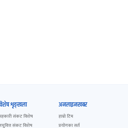
विशेष शृङ्खला
अनलाइनखबर
सहकारी संकट विशेष
हाम्रो टिम
लघुवित्त संकट विशेष
प्रयोगका सर्त