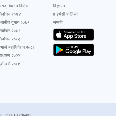
संसद् विघटन विशेष
विज्ञापन
निर्वाचन २०७४
प्राइभेसी पोलिसी
स्थानीय चुनाव २०७९
सम्पर्क
निर्वाचन २०७९
निर्वाचन २०८२
एमाले महाधिवेशन २०८२
विश्वकप २०२२
शैं-बसैं २०८१
6, +977-1-4796489