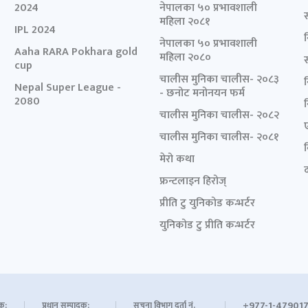
2024
नेपालका ५० प्रभावशाली
महिला २०८१
IPL 2024
नेपालका ५० प्रभावशाली
Aaha RARA Pokhara gold
महिला २०८०
cup
चालीस मुनिका चालीस- २०८३
Nepal Super League -
- छनोट मनोनयन फर्म
2080
चालीस मुनिका चालीस- २०८२
चालीस मुनिका चालीस- २०८१
मेरो कथा
द
फ्रन्टलाइन हिरोज्
प्रीति टु युनिकोड कन्भर्टर
युनिकोड टु प्रीति कन्भर्टर
+977-1-479017
शक:
प्रधान सम्पादक:
सूचना विभाग दर्ता नं.