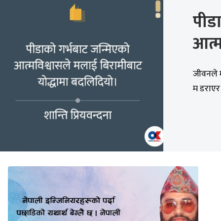
पीडा
आत्म
जीवनले म
म डराएर 