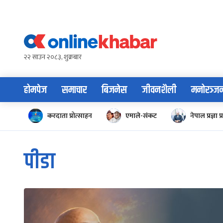
Skip
to
content
२२ साउन २०८३, शुक्रबार
होमपेज
समाचार
बिजनेस
जीवनशैली
मनोरञ्ज
करदाता प्रोत्साहन
एमाले-संकट
नेपाल प्रज्ञा प्
पीडा