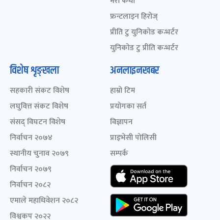
मेरो कथा
फ्रन्टलाइन हिरोज्
प्रीति टु युनिकोड कन्भर्टर
युनिकोड टु प्रीति कन्भर्टर
विशेष शृङ्खला
अनलाइनखबर
सहकारी संकट विशेष
हाम्रो टिम
लघुवित्त संकट विशेष
प्रयोगका सर्त
संसद् विघटन विशेष
विज्ञापन
निर्वाचन २०७४
प्राइभेसी पोलिसी
स्थानीय चुनाव २०७९
सम्पर्क
निर्वाचन २०७९
निर्वाचन २०८२
एमाले महाधिवेशन २०८२
विश्वकप २०२२