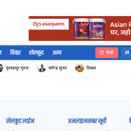
न
विचार
खेलकुद
अन्य
पात्रो
पुरबहादुर गुरुङ
खगेन्द्र सुनार
तिब्बत
खेलकुद लाईभ
अनलाइनखबर सूची