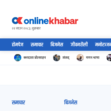
Skip
to
content
२२ साउन २०८३, शुक्रबार
होमपेज
समाचार
बिजनेस
जीवनशैली
मनोरञ्ज
करदाता प्रोत्साहन
संसद्
गगन थापा
समाचार
बिजनेस