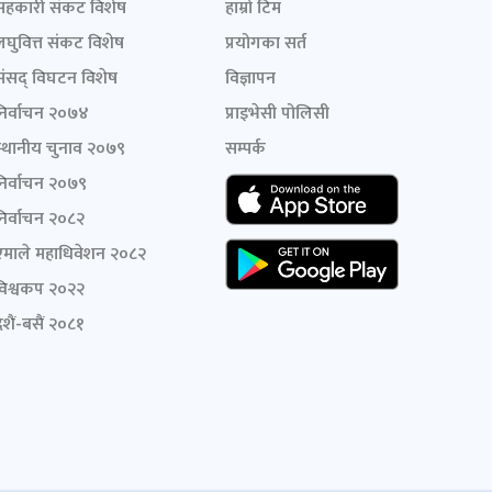
सहकारी संकट विशेष
हाम्रो टिम
लघुवित्त संकट विशेष
प्रयोगका सर्त
संसद् विघटन विशेष
विज्ञापन
निर्वाचन २०७४
प्राइभेसी पोलिसी
स्थानीय चुनाव २०७९
सम्पर्क
निर्वाचन २०७९
निर्वाचन २०८२
एमाले महाधिवेशन २०८२
विश्वकप २०२२
शैं-बसैं २०८१