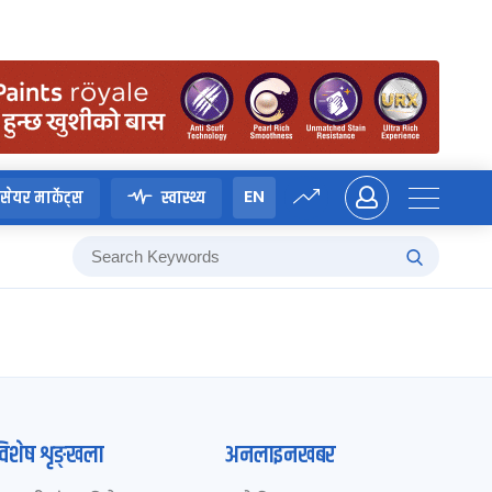
EN
सेयर मार्केट्स
स्वास्थ्य
विशेष शृङ्खला
अनलाइनखबर