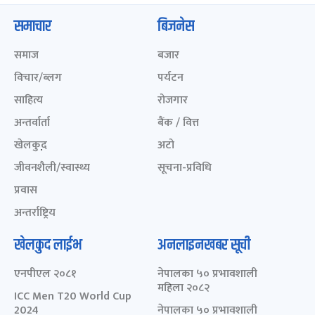
समाचार
बिजनेस
समाज
बजार
विचार/ब्लग
पर्यटन
साहित्य
रोजगार
अन्तर्वार्ता
बैंक / वित्त
खेलकुद़़
अटो
जीवनशैली/स्वास्थ्य
सूचना-प्रविधि
प्रवास
अन्तर्राष्ट्रिय
खेलकुद लाईभ
अनलाइनखबर सूची
एनपीएल २०८१
नेपालका ५० प्रभावशाली
महिला २०८२
ICC Men T20 World Cup
2024
नेपालका ५० प्रभावशाली