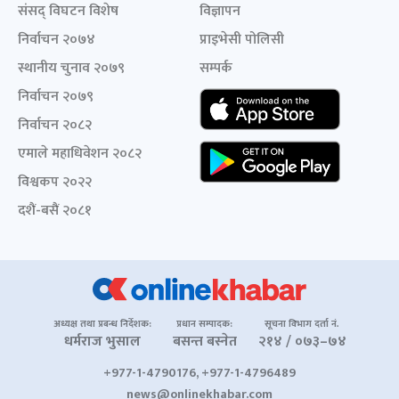
संसद् विघटन विशेष
विज्ञापन
निर्वाचन २०७४
प्राइभेसी पोलिसी
स्थानीय चुनाव २०७९
सम्पर्क
निर्वाचन २०७९
निर्वाचन २०८२
एमाले महाधिवेशन २०८२
विश्वकप २०२२
दशैं-बसैं २०८१
अध्यक्ष तथा प्रबन्ध निर्देशक:
प्रधान सम्पादक:
सूचना विभाग दर्ता नं.
धर्मराज भुसाल
बसन्त बस्नेत
२१४ / ०७३–७४
+977-1-4790176, +977-1-4796489
news@onlinekhabar.com