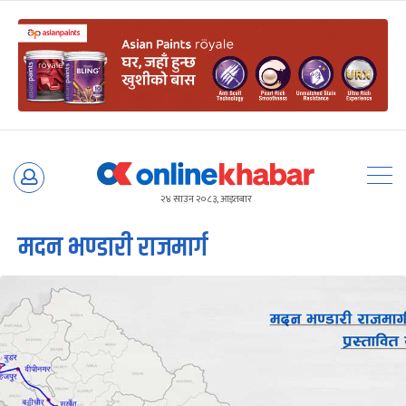
Skip
to
२४ साउन २०८३, आइतबार
content
मदन भण्डारी राजमार्ग