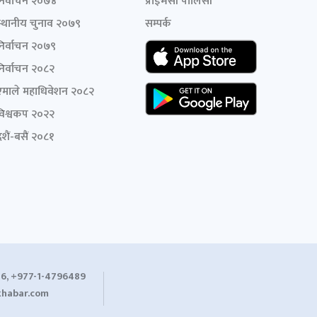
निर्वाचन २०७४
प्राइभेसी पोलिसी
स्थानीय चुनाव २०७९
सम्पर्क
निर्वाचन २०७९
निर्वाचन २०८२
एमाले महाधिवेशन २०८२
विश्वकप २०२२
शैं-बसैं २०८१
6, +977-1-4796489
habar.com