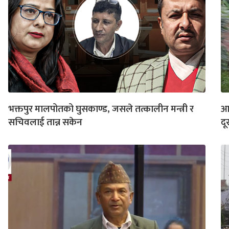
भक्तपुर मालपोतको घुसकाण्ड, जसले तत्कालीन मन्त्री र
आ
सचिवलाई तान्न सकेन
दू