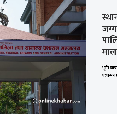
स्था
जग्ग
पालि
माल
भूमि व्य
प्रशासन 