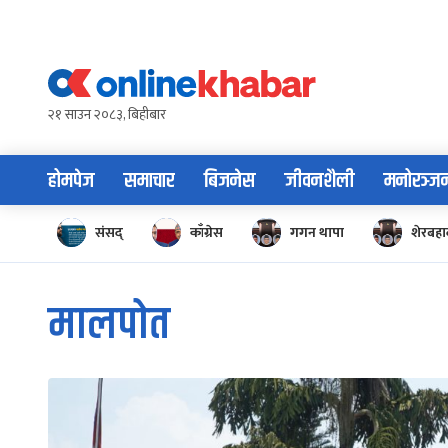
Skip
to
content
२१ साउन २०८३, बिहीबार
होमपेज
समाचार
बिजनेस
जीवनशैली
मनोरञ्ज
संसद्
काँग्रेस
गगन थापा
शेरबहाद
मालपोत