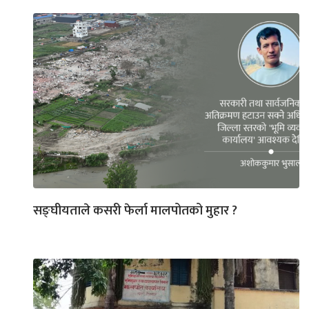
सङ्घीयताले कसरी फेर्ला मालपोतको मुहार ?