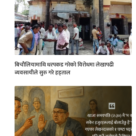
बिचौलियामाथि धरपकड गरेको विरोधमा लेखापढी
व्यवसायीले सुरु गरे हड्ताल