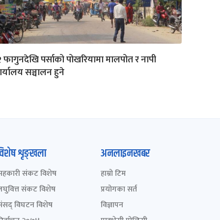
 फागुनदेखि पर्साको पोखरियामा मालपोत र नापी
र्यालय सञ्चालन हुने
विशेष शृङ्खला
अनलाइनखबर
सहकारी संकट विशेष
हाम्रो टिम
लघुवित्त संकट विशेष
प्रयोगका सर्त
संसद् विघटन विशेष
विज्ञापन