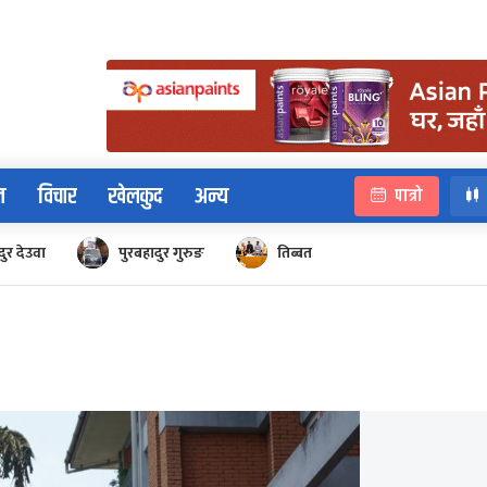
न
विचार
खेलकुद
अन्य
पात्रो
ुर देउवा
पुरबहादुर गुरुङ
तिब्बत