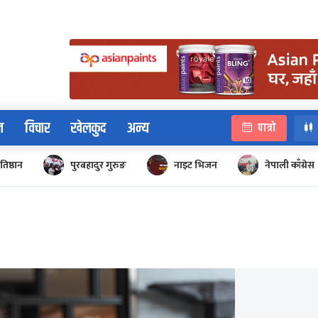
न
विचार
खेलकुद
अन्य
पात्रो
रतिष्ठान
पुरबहादुर गुरुङ
नाइट भिजन
नेपाली काँग्रेस