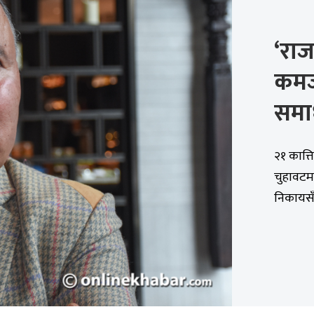
‘राज
कमज
समाध
२१ कात्ति
चुहावटम
निकायसँग