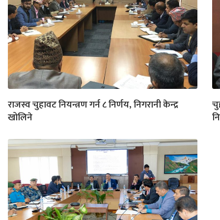
राजस्व चुहावट नियन्त्रण गर्न ८ निर्णय, निगरानी केन्द्र
चु
खोलिने
नि