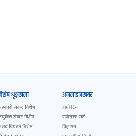
विशेष शृङ्खला
अनलाइनखबर
सहकारी संकट विशेष
हाम्रो टिम
लघुवित्त संकट विशेष
प्रयोगका सर्त
संसद् विघटन विशेष
विज्ञापन