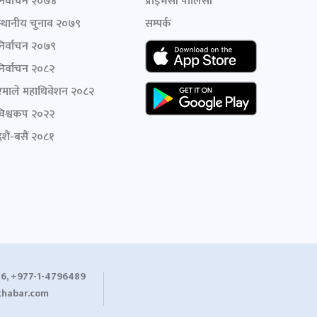
निर्वाचन २०७४
प्राइभेसी पोलिसी
स्थानीय चुनाव २०७९
सम्पर्क
निर्वाचन २०७९
निर्वाचन २०८२
एमाले महाधिवेशन २०८२
विश्वकप २०२२
शैं-बसैं २०८१
6, +977-1-4796489
habar.com