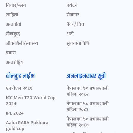
विचार/ब्लग
पर्यटन
साहित्य
रोजगार
अन्तर्वार्ता
बैंक / वित्त
खेलकुद़़
अटो
जीवनशैली/स्वास्थ्य
सूचना-प्रविधि
प्रवास
अन्तर्राष्ट्रिय
खेलकुद लाईभ
अनलाइनखबर सूची
एनपीएल २०८१
नेपालका ५० प्रभावशाली
महिला २०८२
ICC Men T20 World Cup
2024
नेपालका ५० प्रभावशाली
महिला २०८१
IPL 2024
नेपालका ५० प्रभावशाली
Aaha RARA Pokhara
महिला २०८०
gold cup