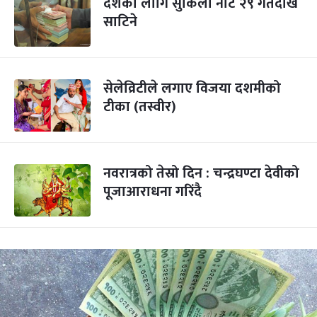
दशैंका लागि सुकिला नोट २९ गतेदेखि
साटिने
सेलेव्रिटीले लगाए विजया दशमीको
टीका (तस्वीर)
नवरात्रको तेस्रो दिन : चन्द्रघण्टा देवीको
पूजाआराधना गरिंदै