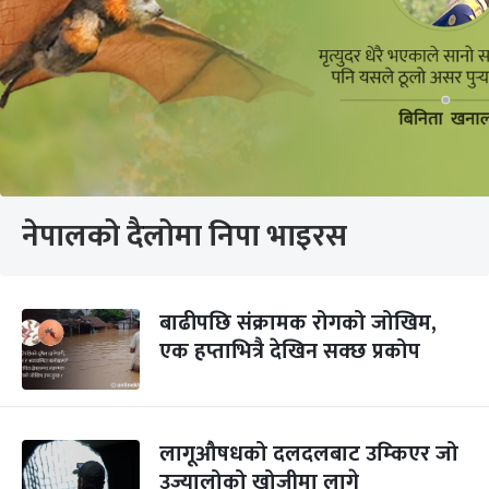
नेपालको दैलोमा निपा भाइरस
बाढीपछि संक्रामक रोगको जोखिम,
एक हप्ताभित्रै देखिन सक्छ प्रकोप
लागूऔषधको दलदलबाट उम्किएर जो
उज्यालोको खोजीमा लागे