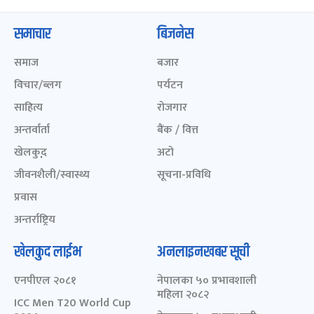
समाचार
बिजनेस
समाज
बजार
विचार/ब्लग
पर्यटन
साहित्य
रोजगार
अन्तर्वार्ता
बैंक / वित्त
खेलकुद़़
अटो
जीवनशैली/स्वास्थ्य
सूचना-प्रविधि
प्रवास
अन्तर्राष्ट्रिय
खेलकुद लाईभ
अनलाइनखबर सूची
एनपीएल २०८१
नेपालका ५० प्रभावशाली
महिला २०८२
ICC Men T20 World Cup