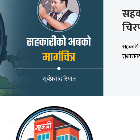
सहक
चिर
सहकारी 
सुशासनको म