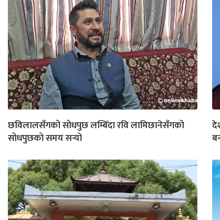
छविलालसँगको सोधपुछ लम्बिँदा रवि लामिछानेसँगको
दे
सोधपुछको समय सर्‍यो
बन