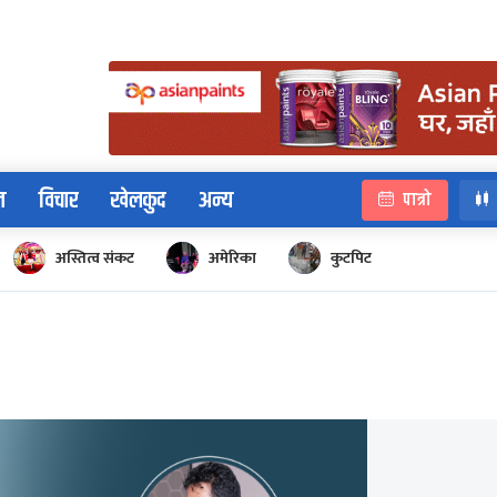
न
विचार
खेलकुद
अन्य
पात्रो
अस्तित्व संकट
अमेरिका
कुटपिट