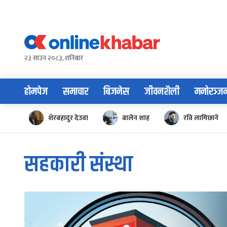
Skip
to
content
२३ साउन २०८३, शनिबार
होमपेज
समाचार
बिजनेस
जीवनशैली
मनोरञ्ज
शेरबहादुर देउवा
बालेन शाह
रवि लामिछाने
सहकारी संस्था