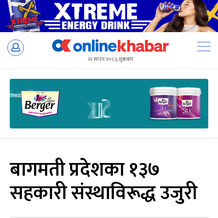
Skip
to
२२ साउन २०८३, शुक्रबार
content
बागमती प्रदेशका १३७
सहकारी संस्थाविरूद्ध उजुरी