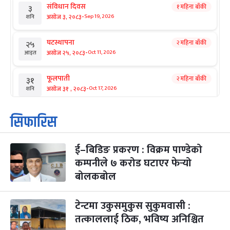
संविधान दिवस
१ महिना बाँकी
३
-
असोज ३, २०८३
Sep 19, 2026
शनि
घटस्थापना
२ महिना बाँकी
२५
-
असोज २५, २०८३
Oct 11, 2026
आइत
फूलपाती
२ महिना बाँकी
३१
-
असोज ३१ , २०८३
Oct 17, 2026
शनि
कार्तिक सङ्क्रान्ति
२ महिना बाँकी
१
सिफारिस
-
कार्तिक १, २०८३
Oct 18, 2026
आइत
ई–बिडिङ प्रकरण : विक्रम पाण्डेको
महानवमी
२ महिना बाँकी
३
-
कम्पनीले ७ करोड घटाएर फेर्‍यो
कार्तिक ३, २०८३
Oct 20, 2026
मंगल
बोलकबोल
विजयादशमी
२ महिना बाँकी
४
-
कार्तिक ४, २०८३
Oct 21, 2026
बुध
टेन्टमा उकुसमुकुस सुकुमवासी :
तत्काललाई ठिक, भविष्य अनिश्चित
पापा‌ङ्कुशा एकादशी व्रत
२ महिना बाँकी
५