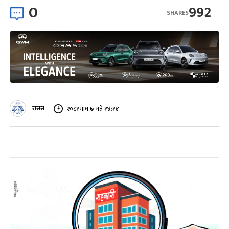
0
992
SHARES
रासस
२०८१ माघ ७ गते १४:१४