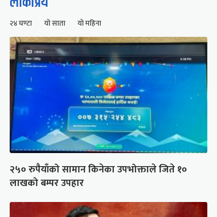
लोकप्रिय
२४ घण्टा
यो साता
यो महिना
२५० रुपैयाँको सामान किनेका उपभोक्ताले जिते १०
लाखको बम्पर उपहार