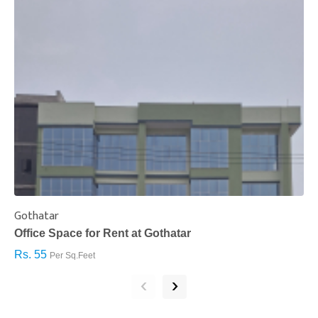
Gothatar
S
Office Space for Rent at Gothatar
H
Rs. 55
R
Per Sq.Feet
‹
›