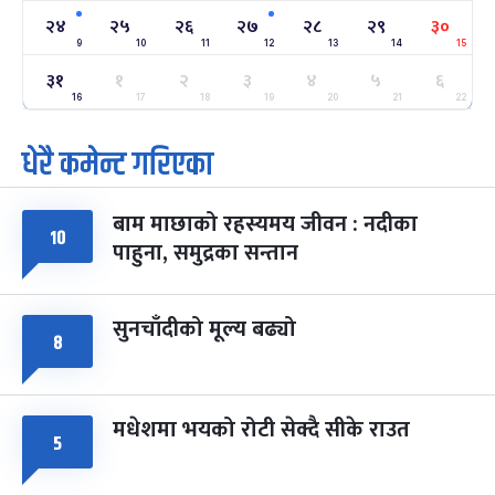
२४
-
फाल्गुन २४, २०८३
Mar 8, 2027
सोम
२४
२५
२६
२७
२८
२९
३०
9
10
11
12
13
14
15
ग्याल्पो ल्होसार
७ महिना बाँकी
२५
३१
१
२
३
४
५
६
-
फाल्गुन २५, २०८३
Mar 9, 2027
मंगल
16
17
18
19
20
21
22
धेरै कमेन्ट गरिएका
पूर्णिमा व्रत
७ महिना बाँकी
७
-
चैत्र ७, २०८३
Mar 21, 2027
आइत
बाम माछाको रहस्यमय जीवन : नदीका
फागुपूर्णिमा
७ महिना बाँकी
८
१०
पाहुना, समुद्रका सन्तान
-
चैत्र ८, २०८३
Mar 22, 2027
सोम
सुनचाँदीको मूल्य बढ्यो
८
मधेशमा भयको रोटी सेक्दै सीके राउत
५