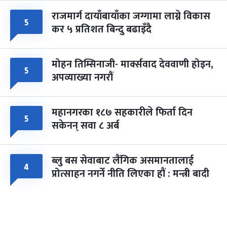
राजमार्ग दायाँबायाँका जग्गामा लाग्ने विकास
५
कर ५ प्रतिशत बिन्दु बढाइँदै
मोहन तिम्सिनाजी- मार्क्सवाद देववाणी होइन,
५
अपव्याख्या नगरौं
महानगरका १८७ सहकारीले फिर्ता दिन
५
सकेनन् सवा ८ अर्ब
ब्लु बस सेवाबाट लैंगिक असमानतालाई
४
प्रोत्साहन नगर्ने नीति लिएका हौं : मन्त्री बादी