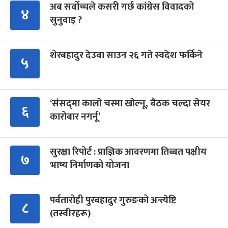
अब सर्वोच्चले कसरी गर्छ कांग्रेस विवादको
४
सुनुवाइ ?
शेरबहादुर देउवा साउन २६ गते स्वदेश फर्किने
५
‘संसद्‍मा कालो चस्मा खोल्नू, बैठक चल्दा सेयर
६
कारोबार नगर्नू’
सुरक्षा रिपोर्ट : प्राज्ञिक आवरणमा तिब्बत पक्षीय
७
भाष्य निर्माणको योजना
पर्वतारोही पुरबहादुर गुरुङको अन्त्येष्टि
८
(तस्वीरहरू)