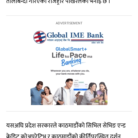
तालाबन्दी गरिएको रजिष्ट्रार पोखरेलको भनाइ छ ।
यसअघि प्रदेश सरकारले काठमाडौंको सिभिल सेभिङ एन्ड
क्रेडिट कोअपरेटिभ र काठमाडौंको कीर्तिपुरस्थित दर्शन